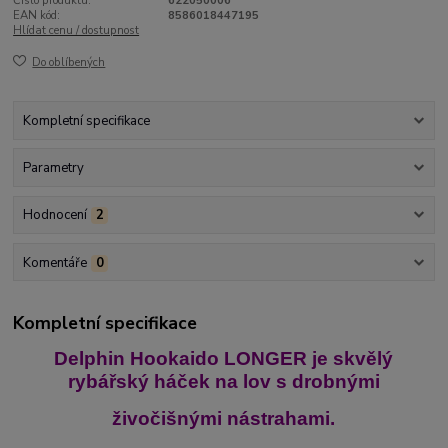
Číslo produktu:
622050006
EAN kód:
8586018447195
Hlídat cenu / dostupnost
Do oblíbených
Kompletní specifikace
Parametry
Hodnocení
2
Komentáře
0
Kompletní specifikace
Delphin Hookaido LONGER je skvělý
rybářský háček na lov s drobnými
živočišnými
nástrahami.