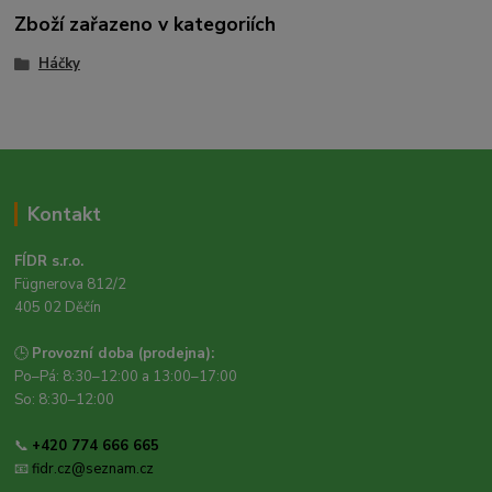
Zboží zařazeno v kategoriích
Háčky
Kontakt
FÍDR s.r.o.
Fügnerova 812/2
405 02 Děčín
🕒
Provozní doba (prodejna):
Po–Pá: 8:30–12:00 a 13:00–17:00
So: 8:30–12:00
📞
+420 774 666 665
📧
fidr.cz@seznam.cz