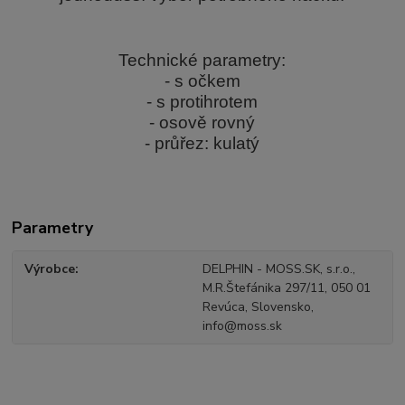
Technické parametry:
- s očkem
- s protihrotem
- osově rovný
- průřez: kulatý
Parametry
Výrobce
DELPHIN - MOSS.SK, s.r.o.,
M.R.Štefánika 297/11, 050 01
Revúca, Slovensko,
info@moss.sk