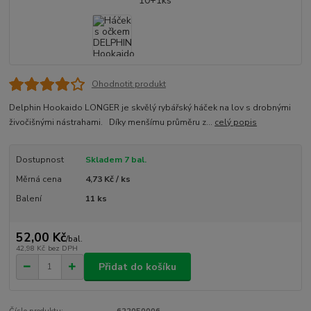
Ohodnotit produkt
Delphin Hookaido LONGER je skvělý rybářský háček na lov s drobnými
živočišnými nástrahami. Díky menšímu průměru z...
celý popis
Dostupnost
Skladem 7 bal.
Měrná cena
4,73 Kč / ks
Balení
11 ks
52,00 Kč
/
bal.
42,98 Kč
bez DPH
Přidat do košíku