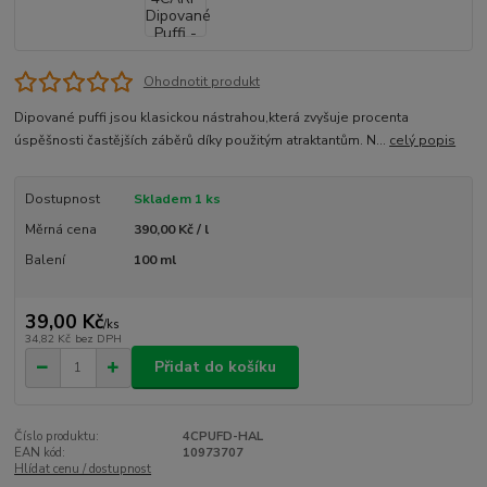
Ohodnotit produkt
Dipované puffi jsou klasickou nástrahou,která zvyšuje procenta
úspěšnosti častějších záběrů díky použitým atraktantům. N...
celý popis
Dostupnost
Skladem 1 ks
Měrná cena
390,00 Kč / l
Balení
100 ml
39,00 Kč
/
ks
34,82 Kč
bez DPH
Přidat do košíku
Číslo produktu:
4CPUFD-HAL
EAN kód:
10973707
Hlídat cenu / dostupnost