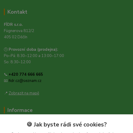
Kontakt
FÍDR s.r.o.
Fügnerova 812/2
405 02 Děčín
🕒
Provozní doba (prodejna):
Po–Pá: 8:30–12:00 a 13:00–17:00
So: 8:30–12:00
📞
+420 774 666 665
📧
fidr.cz@seznam.cz
📍
Zobrazit na mapě
Informace
Zásady ochrany osobních údajů
🍪 Jak byste rádi své cookies?
Obchodní podmínky