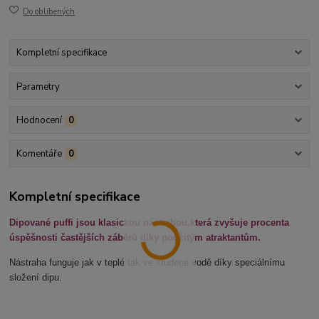
Do oblíbených
Kompletní specifikace
Parametry
Hodnocení
0
Komentáře
0
Kompletní specifikace
Dipované puffi jsou klasickou nástrahou,která zvyšuje procenta
úspěšnosti častějších záběrů díky použitým atraktantům.
Nástraha funguje jak v teplé tak ve studené vodě díky speciálnímu
složení dipu.