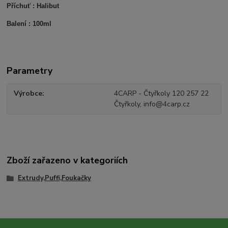
Příchuť : Halibut
Balení : 100ml
Parametry
Výrobce
4CARP - Čtyřkoly 120 257 22
Čtyřkoly, info@4carp.cz
Zboží zařazeno v kategoriích
Extrudy,Puffi,Foukačky