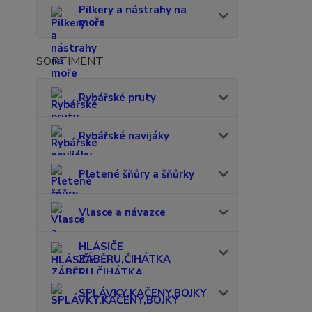
Pilkery a nástrahy na
moře
SORTIMENT
Rybářské pruty
Rybářské navijáky
Pletené šňůry a šňůrky
Vlasce a návazce
HLÁSIČE
ZÁBĚRU,ČIHÁTKA
SPLÁVKY,KAČENY,BOJKY