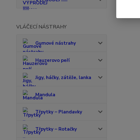
VLÁČECÍ NÁSTRAHY
Gumové nástrahy
Hauzerovo peří
Jigy, háčky, zátěže, lanka
Mandula
Třpytky – Plandavky
Třpytky – Rotačky