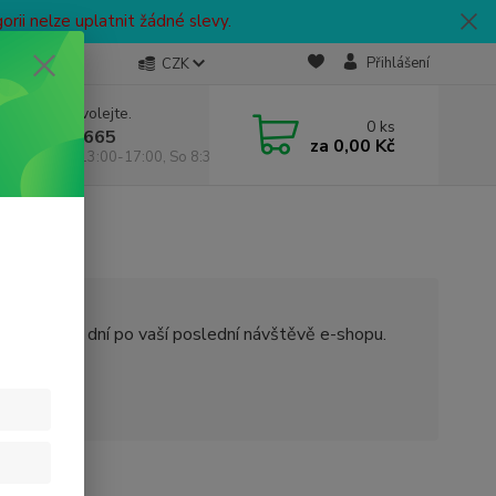
ii nelze uplatnit žádné slevy.
Přihlášení
CZK
 si rady? Zavolejte.
0
ks
0 774 666 665
za
0,00 Kč
8:30-12:00/13:00-17:00, So 8:30-12:00
 vyprší 30 dní po vaší poslední návštěvě e-shopu.
ého účtu.