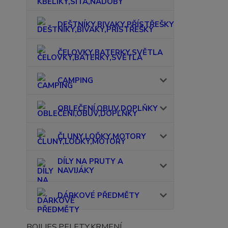
DEŠTNÍKY,BIVAKY,PŘÍSTŘEŠKY
ČELOVKY,BATERKY,SVĚTLA
CAMPING
OBLEČENÍ,OBUV,DOPLŇKY
ČLUNY,LOĎKY,MOTORY
DÍLY NA PRUTY A
NAVIJÁKY
DÁRKOVÉ PŘEDMĚTY
BOILIES,PELETY,KRMENÍ...