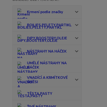
Krmení podle značky
BOILIES,PELETY,PARTIKL
DIPY,BOOSTERY,OLEJE
NÁSTRAHY NA HÁČEK
UMĚLÉ NÁSTRAHY NA
HÁČEK
VNADÍCÍ A KRMÍTKOVÉ
SMĚSI
TĚSTA,PASTY
ŽIVÉ NÁSTRAHY