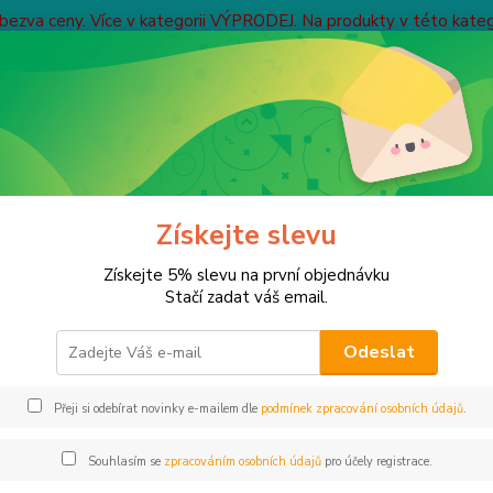
bezva ceny. Více v kategorii VÝPRODEJ. Na produkty v této kategor
Obchodní podmínky
Kontakty
NOVÁ REGISTRACE
Nevíte
Hledat
+ 42
Po-Pa 
íbené produkty
Získejte slevu
Získejte 5% slevu na první objednávku
Stačí zadat váš email.
e u nás účet?
znam oblíbených produktů je dostupný pouze na tomto zařízení a
valý přístup k oblíbeným položkám se jednoduše přihlaste do sv
Odeslat
hlásit se
Přeji si odebírat novinky e-mailem dle
podmínek zpracování osobních údajů
.
Souhlasím se
zpracováním osobních údajů
pro účely registrace.
líbené produkty