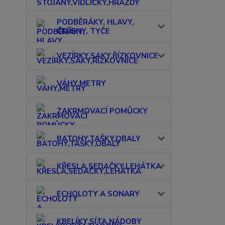
PODBĚRÁKY, HLAVY,
ČEŘENY, TYČE
VEZÍRKY,SAKY,ŘÍZKOVNICE
VÁHY,METRY
ZAKRMOVACÍ POMŮCKY
BATOHY,TAŠKY,OBALY
KŘESLA,SEDAČKY,LEHÁTKA
ECHOLOTY A SONARY
KBELÍKY,SÍTA,NÁDOBY