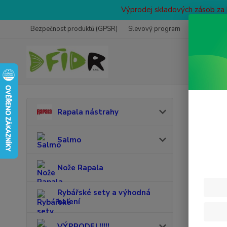
Výprodej skladových zásob za 
Bezpečnost produktů (GPSR)
Slevový program
Prodejna
Obl
Rapala nástrahy
Mát
Salmo
Váš se
Pro tr
Nože Rapala
Při
Rybářské sety a výhodná
balení
Žádné ob
VÝPRODEJ !!!!!