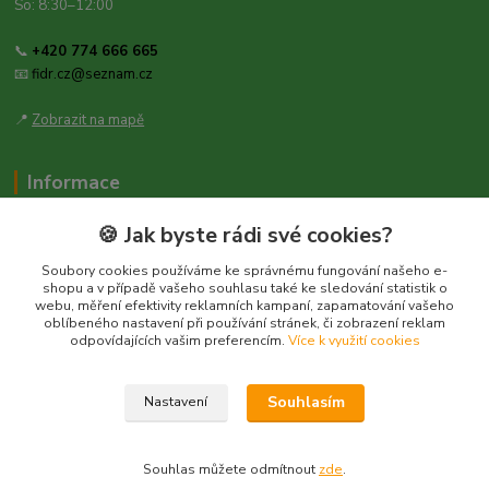
So: 8:30–12:00
📞
+420 774 666 665
📧
fidr.cz@seznam.cz
📍
Zobrazit na mapě
Informace
Zásady ochrany osobních údajů
🍪 Jak byste rádi své cookies?
Obchodní podmínky
Soubory cookies používáme ke správnému fungování našeho e-
Kontakt
shopu a v případě vašeho souhlasu také ke sledování statistik o
webu, měření efektivity reklamních kampaní, zapamatování vašeho
Obecné nařízení o bezpečnosti produktů (GPSR), Regulation (EU)
oblíbeného nastavení při používání stránek, či zobrazení reklam
2023/988
odpovídajících vašim preferencím.
Více k využití cookies
Souhlasím
Nastavení
Souhlas můžete odmítnout
zde
.
Vytvořeno na
Eshop-rychle.cz