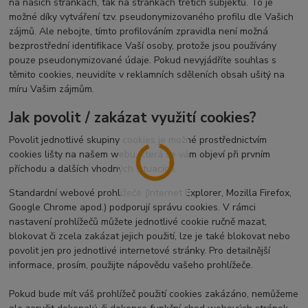
na našich stránkách, tak na stránkách třetích subjektů. To je
možné díky vytváření tzv. pseudonymizovaného profilu dle Vašich
zájmů. Ale nebojte, tímto profilováním zpravidla není možná
bezprostřední identifikace Vaší osoby, protože jsou používány
pouze pseudonymizované údaje. Pokud nevyjádříte souhlas s
těmito cookies, neuvidíte v reklamních sděleních obsah ušitý na
míru Vašim zájmům.
Jak povolit / zakázat využití cookies?
Povolit jednotlivé skupiny cookies je možné prostřednictvím
cookies lišty na našem webu, která se vám objeví při prvním
příchodu a dalších vhodných situacích.
Standardní webové prohlížeče (Internet Explorer, Mozilla Firefox,
Google Chrome apod.) podporují správu cookies. V rámci
nastavení prohlížečů můžete jednotlivé cookie ručně mazat,
blokovat či zcela zakázat jejich použití, lze je také blokovat nebo
povolit jen pro jednotlivé internetové stránky. Pro detailnější
informace, prosím, použijte nápovědu vašeho prohlížeče.
Pokud bude mít váš prohlížeč použití cookies zakázáno, nemůžeme