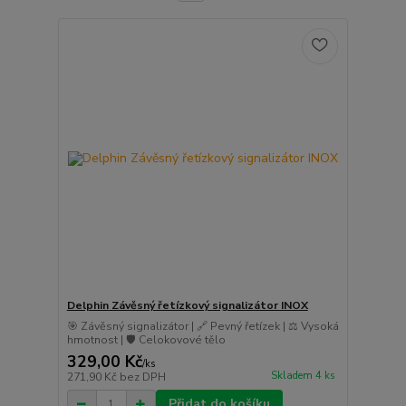
Delphin Závěsný řetízkový signalizátor INOX
🎯 Závěsný signalizátor | 🔗 Pevný řetízek | ⚖️ Vysoká
hmotnost | 🛡️ Celokovové tělo
329,00 Kč
/
ks
Skladem 4 ks
271,90 Kč
bez DPH
Přidat do košíku