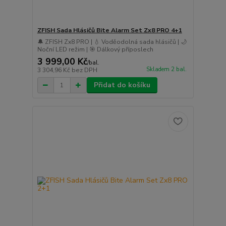
ZFISH Sada Hlásičů Bite Alarm Set Zx8 PRO 4+1
🔔 ZFISH Zx8 PRO | 💧 Voděodolná sada hlásičů | 🌙
Noční LED režim | 🎯 Dálkový příposlech
3 999,00 Kč
/
bal.
Skladem 2 bal.
3 304,96 Kč
bez DPH
Přidat do košíku