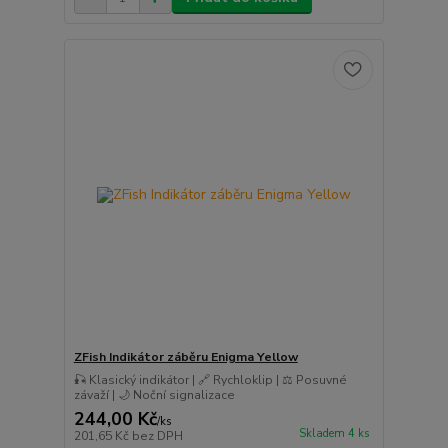
ZFish Indikátor záběru Enigma Yellow
🎣 Klasický indikátor | 🔗 Rychloklip | ⚖️ Posuvné
závaží | 🌙 Noční signalizace
244,00 Kč
/
ks
Skladem 4 ks
201,65 Kč
bez DPH