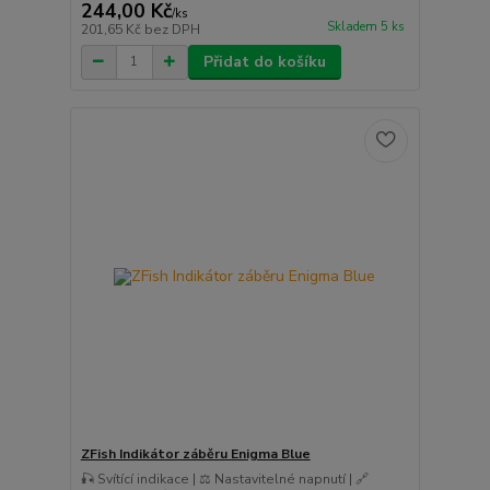
244,00 Kč
/
ks
Skladem 5 ks
201,65 Kč
bez DPH
Přidat do košíku
ZFish Indikátor záběru Enigma Blue
🎣 Svítící indikace | ⚖️ Nastavitelné napnutí | 🔗