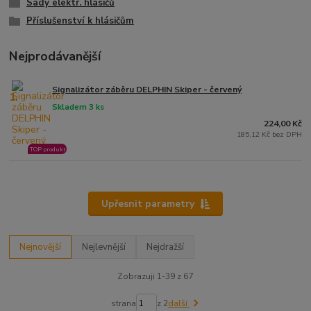
Sady elektr. hlásičů
Příslušenství k hlásičům
Nejprodávanější
Signalizátor záběru DELPHIN Skiper - červený
1.
Skladem 3 ks
224,00 Kč
185,12 Kč bez DPH
TOP produkt
Upřesnit parametry
Nejnovější
Nejlevnější
Nejdražší
Zobrazuji 1-39 z 67
strana
z 2
další