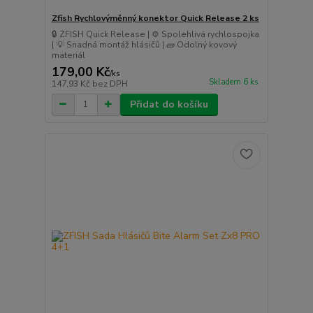
Zfish Rychlovýměnný konektor Quick Release 2 ks
🔒 ZFISH Quick Release | ⚙️ Spolehlivá rychlospojka
| 💡 Snadná montáž hlásičů | 🧱 Odolný kovový
materiál
179,00 Kč
/
ks
Skladem 6 ks
147,93 Kč
bez DPH
Přidat do košíku