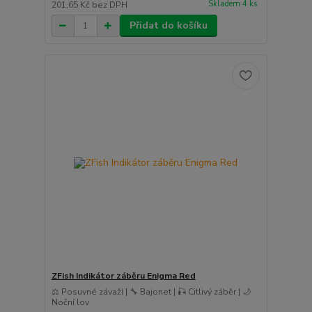
Skladem 4 ks
201,65 Kč
bez DPH
Přidat do košíku
ZFish Indikátor záběru Enigma Red
⚖️ Posuvné závaží | 🔧 Bajonet | 🎣 Citlivý záběr | 🌙
Noční lov