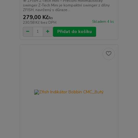
🎯 ZFISH Z-Tech Mini – Precizní minimalistický
swinger Z-Tech Mini je kompaktní swinger z dílny
ZFISH, navržený s důraze...
279,00 Kč
/
ks
Skladem 4 ks
230,58 Kč
bez DPH
Přidat do košíku