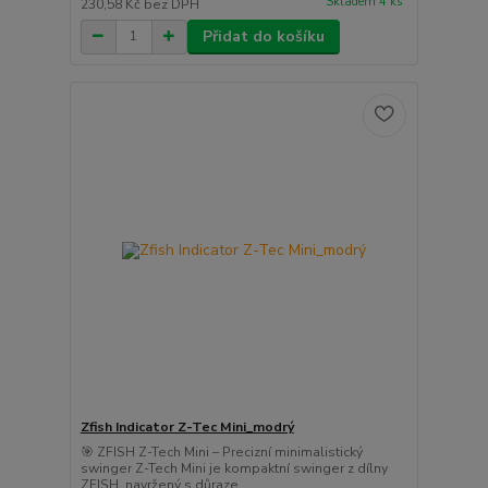
Skladem 4 ks
230,58 Kč
bez DPH
Přidat do košíku
Zfish Indicator Z-Tec Mini_modrý
🎯 ZFISH Z-Tech Mini – Precizní minimalistický
swinger Z-Tech Mini je kompaktní swinger z dílny
ZFISH, navržený s důraze...