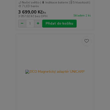
🌙 Noční světlo | 🔋 Indikace baterie | 🎚️ 5 hlasitostí |
🎨 7 LED barev
3 699,00 Kč
/
ks
Skladem 1 ks
3 057,02 Kč
bez DPH
Přidat do košíku