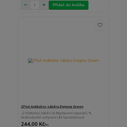
Přidat do košíku
ZFish Indikátor záběru Enigma Green
🌙 Viditelný záběr | ⚖️ Nastavení napnutí | 🔧
Jednoduché uchycení | 🎣 Spolehlivost
244,00 Kč
/
ks