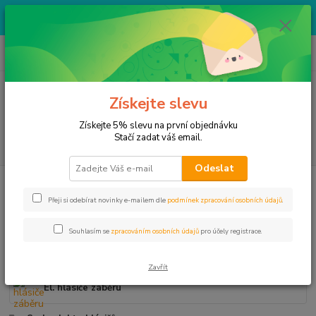
Výprodej skladových zásob za bezva ceny. Více v kategorii VÝPRODEJ.
Na produkty v této kategorii nelze uplatnit žádné slevy.
0
ks
+ 420 774 666 665
CZK
za
0,00 Kč
Po-Pa 8:30-12:00/13:00-17:00, So 8:30-12:00
Menu
Získejte slevu
Získejte 5% slevu na první objednávku
Stačí zadat váš email.
Hledat
Odeslat
Úvod
HLÁSIČE ZÁBĚRU,ČIHÁTKA
Přeji si odebírat novinky e-mailem dle
podmínek zpracování osobních údajů
.
HLÁSIČE ZÁBĚRU,ČIHÁTKA
Souhlasím se
zpracováním osobních údajů
pro účely registrace.
Čihátka,Swingery,Rolničky
Zavřít
El. hlásiče záběru