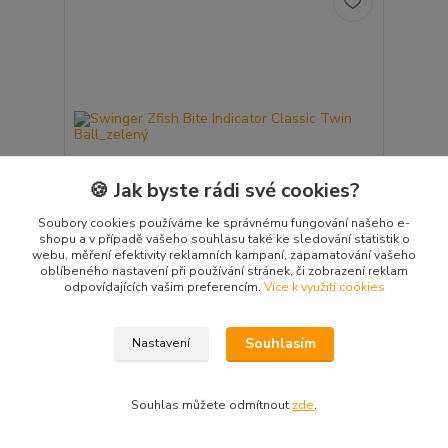
🍪 Jak byste rádi své cookies?
Soubory cookies používáme ke správnému fungování našeho e-
shopu a v případě vašeho souhlasu také ke sledování statistik o
webu, měření efektivity reklamních kampaní, zapamatování vašeho
oblíbeného nastavení při používání stránek, či zobrazení reklam
odpovídajících vašim preferencím.
Více k využití cookies
Swinger Zfish Bite Indicator Classic Twin
Ball_zelený
Zfish představuje nový inovativní koncept indikátoru
Souhlasím
Nastavení
záběru se spolehlivým kuličkovým systémem pro
uvolnění vlasce. U t...
149,00 Kč
/
ks
Skladem 4 ks
123,14 Kč
bez DPH
Souhlas můžete odmítnout
zde
.
Přidat do košíku