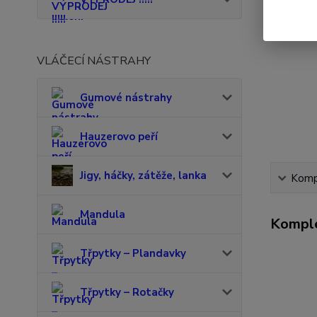
VLÁČECÍ NÁSTRAHY
Gumové nástrahy
Hauzerovo peří
Jigy, háčky, zátěže, lanka
Kompl
Mandula
Komple
Třpytky – Plandavky
Třpytky – Rotačky