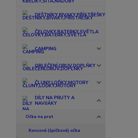
DEŠTNÍKY,BIVAKY,PŘÍSTŘEŠKY
ČELOVKY,BATERKY,SVĚTLA
CAMPING
OBLEČENÍ,OBUV,DOPLŇKY
ČLUNY,LOĎKY,MOTORY
DÍLY NA PRUTY A
NAVIJÁKY
Očka na prut
Koncové (špičkové) očka