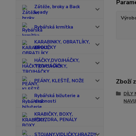
Param
Zátěže, broky a Back
Leady
Výrob
Rybářská krmítka
KARABINKY, OBRATLÍKY,
KROUŽKY
HÁČKY,DVOJHÁČKY,
TROJHÁČKY
Zboží 
PEÁNY, KLEŠTĚ, NOŽE
DÍLY
Rybářská bižuterie a
drobnosti
NAVI
KRABIČKY, BOXY,
POUZDRA, PENÁLY
STOJANY,VIDLIČKY,HRAZDY