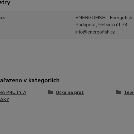
etry
ce
ENERGOFISH - Energofish 
Budapest, Helsinki út 74.
info@energofish.cz
zařazeno v kategoriích
 NA PRUTY A
Očka na prut
Tele
JÁKY