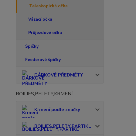
Teleskopická očka
Vázací očka
Průjezdové očka
Špičky
Feederové špičky
DÁRKOVÉ PŘEDMĚTY
BOILIES,PELETY,KRMENÍ...
Krmení podle značky
BOILIES,PELETY,PARTIKL