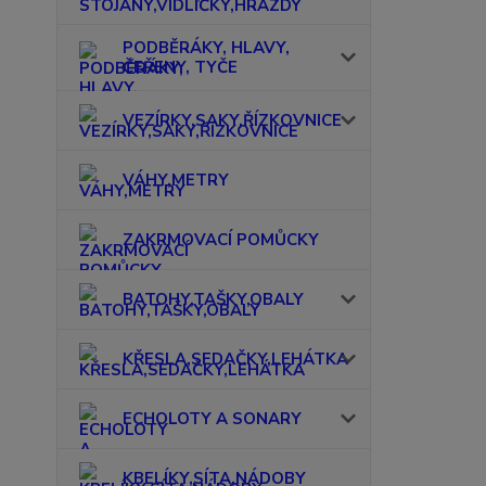
PODBĚRÁKY, HLAVY,
ČEŘENY, TYČE
VEZÍRKY,SAKY,ŘÍZKOVNICE
VÁHY,METRY
ZAKRMOVACÍ POMŮCKY
BATOHY,TAŠKY,OBALY
KŘESLA,SEDAČKY,LEHÁTKA
ECHOLOTY A SONARY
KBELÍKY,SÍTA,NÁDOBY