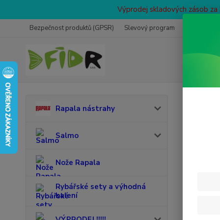
Výprodej skladových zásob za 
Bezpečnost produktů (GPSR)
Slevový program
Prodejna
Úvod
D
Rapala nástrahy
Ener
Salmo
Nože Rapala
Rybářské sety a výhodná
balení
VÝPRODEJ !!!!!