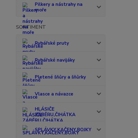
Pilkery a nástrahy na
moře
SORTIMENT
Rybářské pruty
Rybářské navijáky
Pletené šňůry a šňůrky
Vlasce a návazce
HLÁSIČE
ZÁBĚRU,ČIHÁTKA
SPLÁVKY,KAČENY,BOJKY