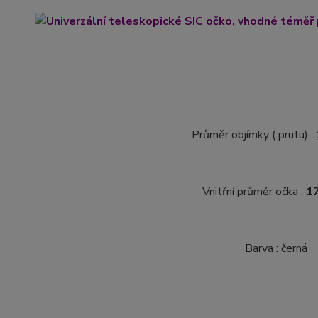
Průměr objímky ( prutu) :
Vnitřní průměr očka :
1
Barva : černá