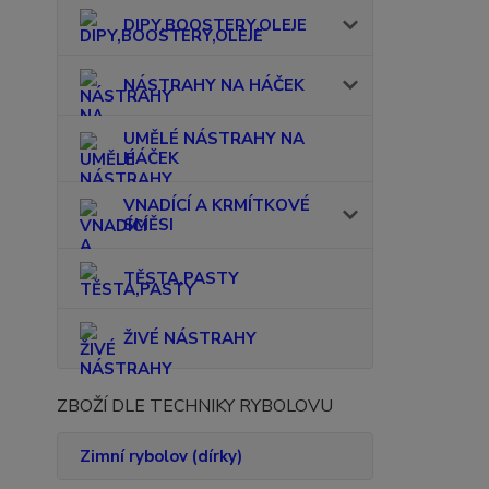
DIPY,BOOSTERY,OLEJE
NÁSTRAHY NA HÁČEK
UMĚLÉ NÁSTRAHY NA
HÁČEK
VNADÍCÍ A KRMÍTKOVÉ
SMĚSI
TĚSTA,PASTY
ŽIVÉ NÁSTRAHY
ZBOŽÍ DLE TECHNIKY RYBOLOVU
Zimní rybolov (dírky)