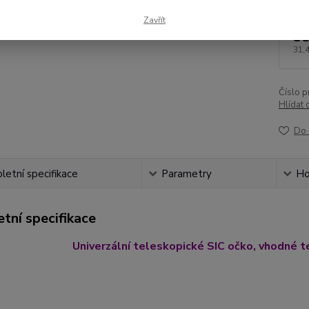
Zavřít
38
31,
Číslo p
Hlídat 
Do 
etní specifikace
Parametry
Ho
tní specifikace
Univerzální teleskopické SIC očko, vhodné t