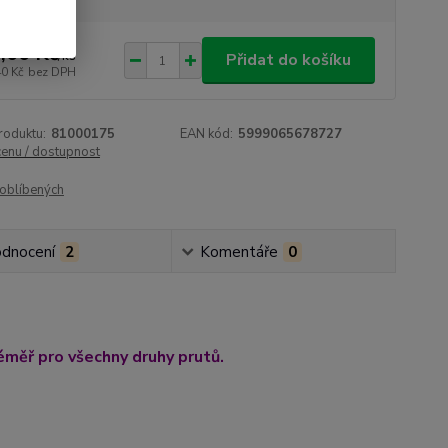
,00 Kč
/
ks
Přidat do košíku
40 Kč
bez DPH
roduktu:
81000175
EAN kód:
5999065678727
cenu / dostupnost
oblíbených
dnocení
2
Komentáře
0
éměř pro všechny druhy prutů.