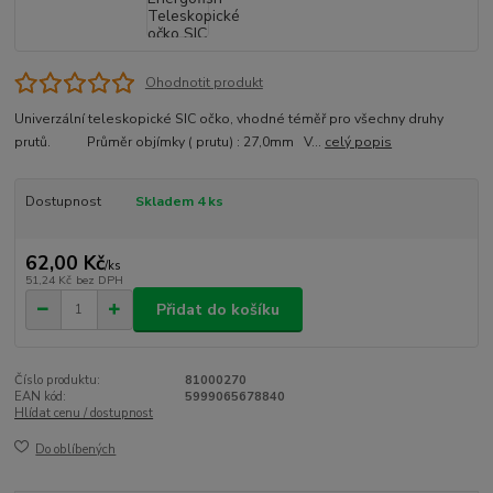
Ohodnotit produkt
Univerzální teleskopické SIC očko, vhodné téměř pro všechny druhy
prutů. Průměr objímky ( prutu) : 27,0mm V...
celý popis
Dostupnost
Skladem 4 ks
62,00 Kč
/
ks
51,24 Kč
bez DPH
Přidat do košíku
Číslo produktu:
81000270
EAN kód:
5999065678840
Hlídat cenu / dostupnost
Do oblíbených