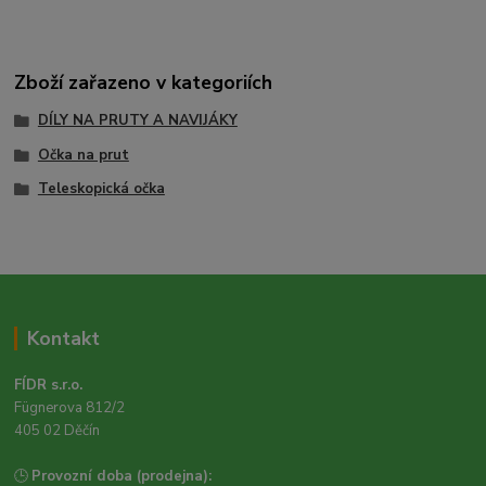
Zboží zařazeno v kategoriích
DÍLY NA PRUTY A NAVIJÁKY
Očka na prut
Teleskopická očka
Kontakt
FÍDR s.r.o.
Fügnerova 812/2
405 02 Děčín
🕒
Provozní doba (prodejna):