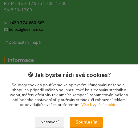
Po–Pá: 8:30–12:00 a 13:00–17:00
So: 8:30–12:00
📞
+420 774 666 665
📧
fidr.cz@seznam.cz
📍
Zobrazit na mapě
Informace
Zásady ochrany osobních údajů
🍪 Jak byste rádi své cookies?
Obchodní podmínky
Soubory cookies používáme ke správnému fungování našeho e-
Kontakt
shopu a v případě vašeho souhlasu také ke sledování statistik o
webu, měření efektivity reklamních kampaní, zapamatování vašeho
Obecné nařízení o bezpečnosti produktů (GPSR), Regulation (EU)
oblíbeného nastavení při používání stránek, či zobrazení reklam
2023/988
odpovídajících vašim preferencím.
Více k využití cookies
Souhlasím
Nastavení