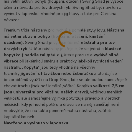
Premium třída nástrahy pro rychlé a pomalé styly lovu. Nástraha
má
velmi
aktivní pohyb (houpání, otáčení, kmitání
ocáskem).
Swing Shad je vysoce účinná
nástraha pro lov
dravých ryb
. U této nástrahy je zřejmé, že se jedná o
klasické
kopýtko ( paddle tail/pádlo )
, které pracuje a
vydává silné
vibrace
při jakémkoli směru a prakticky jakékoli rychlosti vedení
nástrahy. „
Kopyta
“ jsou tedy vhodná na všechny
techniky
jigování s hlavičkou nebo čeburaškou
, ale dají se
bezproblémů využít i na Drop-Shot, kde se ale budou samozřejmě
chovat trochu jinak než ideální „véčka“. Kopýtka
velikosti 7,5 cm
jsou univerzální pro většinu našich dravců
, většinou menších
velikostí, ale samozřejmě výjimka potvrzuje pravidlo a v letních
měsících, kdy je hodně potěru a dravci se na něj zaměřují, není
neobvyklé, že i na takto pomerně malou nástrahu, zaútočí
kapitální kousek.
Navrženo a vyvinuto v Japonsku.