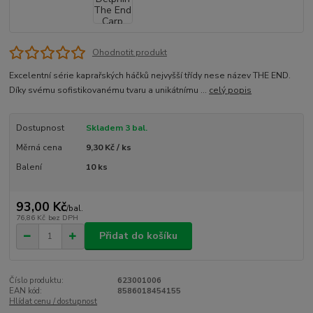
Ohodnotit produkt
Excelentní série kaprařských háčků nejvyšší třídy nese název THE END.
Díky svému sofistikovanému tvaru a unikátnímu ...
celý popis
Dostupnost
Skladem 3 bal.
Měrná cena
9,30 Kč / ks
Balení
10 ks
93,00 Kč
/
bal.
76,86 Kč
bez DPH
Přidat do košíku
Číslo produktu:
623001006
EAN kód:
8586018454155
Hlídat cenu / dostupnost