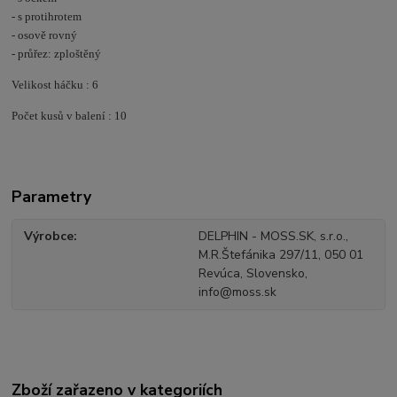
- s protihrotem
- osově rovný
- průřez: zploštěný
Velikost háčku : 6
Počet kusů v balení : 10
Parametry
Výrobce
DELPHIN - MOSS.SK, s.r.o.,
M.R.Štefánika 297/11, 050 01
Revúca, Slovensko,
info@moss.sk
Zboží zařazeno v kategoriích