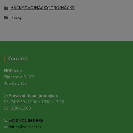
HÁČKY,DVOJHÁČKY, TROJHÁČKY
Háčky
Kontakt
FÍDR s.r.o.
Fügnerova 812/2
405 02 Děčín
🕒
Provozní doba (prodejna):
Po–Pá: 8:30–12:00 a 13:00–17:00
So: 8:30–12:00
📞
+420 774 666 665
📧
fidr.cz@seznam.cz