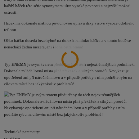
každý háček této série synonymem ultra vysoké pevnosti a nejvyšší možné
ostrosti.
Háček má dokonale matnou povrchovou úpravu díky vrstvě vysoce odolného
teflonu.
Očko háčku dosedá bezchybně na doraz k ramínku háčku a v tomto bodě se
nenachází žádná mezera, ani žádná ostrá hrana!
Typ
ENEMY
je svým tvarem předurčený do těch nejextrémnějších podmínek.
Dokonale zvládá lovná místa plná překážek a silných proudů. Nevykazuje
opotřebení ani při náročném lovu a v případě potřeby s ním podržíte rybu na
cílovém místě bez jakýchkoliv problémů!
Technické parametry:
- s očkem