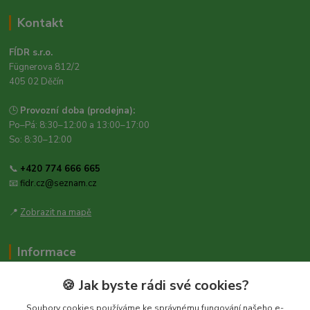
Kontakt
FÍDR s.r.o.
Fügnerova 812/2
405 02 Děčín
🕒
Provozní doba (prodejna):
Po–Pá: 8:30–12:00 a 13:00–17:00
So: 8:30–12:00
📞
+420 774 666 665
📧
fidr.cz@seznam.cz
📍
Zobrazit na mapě
Informace
Zásady ochrany osobních údajů
🍪 Jak byste rádi své cookies?
Obchodní podmínky
Soubory cookies používáme ke správnému fungování našeho e-