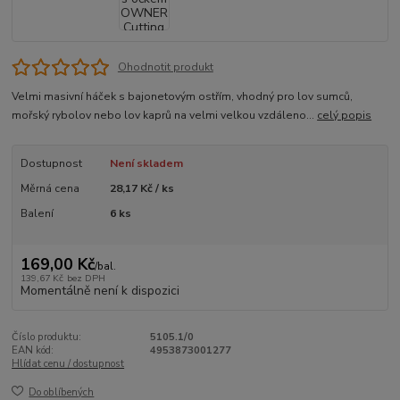
Ohodnotit produkt
Velmi masivní háček s bajonetovým ostřím, vhodný pro lov sumců,
mořský rybolov nebo lov kaprů na velmi velkou vzdáleno...
celý popis
Dostupnost
Není skladem
Měrná cena
28,17 Kč / ks
Balení
6 ks
169,00 Kč
/
bal.
139,67 Kč
bez DPH
Momentálně není k dispozici
Číslo produktu:
5105.1/0
EAN kód:
4953873001277
Hlídat cenu / dostupnost
Do oblíbených