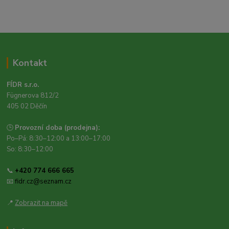
Kontakt
FÍDR s.r.o.
Fügnerova 812/2
405 02 Děčín
🕒
Provozní doba (prodejna):
Po–Pá: 8:30–12:00 a 13:00–17:00
So: 8:30–12:00
📞
+420 774 666 665
📧
fidr.cz@seznam.cz
📍
Zobrazit na mapě