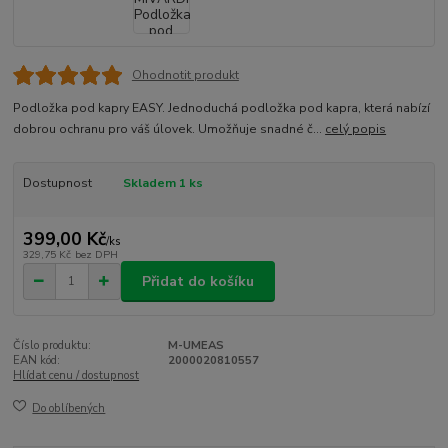
Ohodnotit produkt
Podložka pod kapry EASY. Jednoduchá podložka pod kapra, která nabízí
dobrou ochranu pro váš úlovek. Umožňuje snadné č...
celý popis
Dostupnost
Skladem 1 ks
399,00 Kč
/
ks
329,75 Kč
bez DPH
Přidat do košíku
Číslo produktu:
M-UMEAS
EAN kód:
2000020810557
Hlídat cenu / dostupnost
Do oblíbených