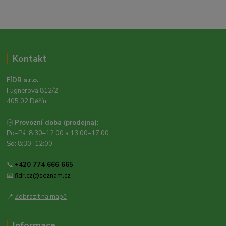
Kontakt
FÍDR s.r.o.
Fügnerova 812/2
405 02 Děčín
🕒
Provozní doba (prodejna):
Po–Pá: 8:30–12:00 a 13:00–17:00
So: 8:30–12:00
📞
+420 774 666 665
📧
fidr.cz@seznam.cz
📍
Zobrazit na mapě
Informace