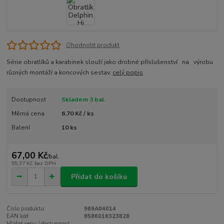
Ohodnotit produkt
Série obratlíků a karabinek slouží jako drobné příslušenství na výrobu
různých montáží a koncových sestav.
celý popis
Dostupnost
Skladem 3 bal.
Měrná cena
6,70 Kč / ks
Balení
10 ks
67,00 Kč
/
bal.
55,37 Kč
bez DPH
Přidat do košíku
Číslo produktu:
969A04014
EAN kód:
8586016323828
Hlídat cenu / dostupnost