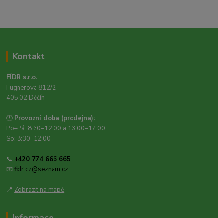
Kontakt
FÍDR s.r.o.
Fügnerova 812/2
405 02 Děčín
🕒
Provozní doba (prodejna):
Po–Pá: 8:30–12:00 a 13:00–17:00
So: 8:30–12:00
📞
+420 774 666 665
📧
fidr.cz@seznam.cz
📍
Zobrazit na mapě
Informace