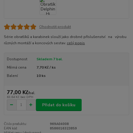
Ohodnotit produkt
Série obratlíků a karabinek slouží jako drobné příslušenství na výrobu
různých montáží a koncových sestav.
celý popis
Dostupnost
Skladem 7 bal.
Měrná cena
7,70 Kč / ks
Balení
10 ks
77,00 Kč
/
bal.
63,64 Kč
bez DPH
Přidat do košíku
Číslo produktu:
969A04008
EAN kód:
8586016323859
Hlídat cenu / dostupnost