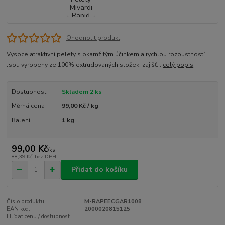
Ohodnotit produkt
Vysoce atraktivní pelety s okamžitým účinkem a rychlou rozpustností.
Jsou vyrobeny ze 100% extrudovaných složek, zajišť...
celý popis
Dostupnost
Skladem 2 ks
Měrná cena
99,00 Kč / kg
Balení
1 kg
99,00 Kč
/
ks
88,39 Kč
bez DPH
Přidat do košíku
Číslo produktu:
M-RAPEECGAR1008
EAN kód:
2000020815125
Hlídat cenu / dostupnost