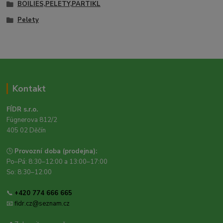
BOILIES,PELETY,PARTIKL
Pelety
Kontakt
FÍDR s.r.o.
Fügnerova 812/2
405 02 Děčín
🕒
Provozní doba (prodejna):
Po–Pá: 8:30–12:00 a 13:00–17:00
So: 8:30–12:00
📞
+420 774 666 665
📧
fidr.cz@seznam.cz