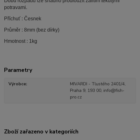
Dobu rozpadu lze snadno prodloužit zalitím tekutými
potravami.
Příchuť : Česnek
Průměr : 8mm (bez dírky)
Hmotnost : 1kg
Parametry
Výrobce
MIVARDI - Tlustého 2401/4,
Praha 9, 193 00, info@fish-
pro.cz
Zboží zařazeno v kategoriích