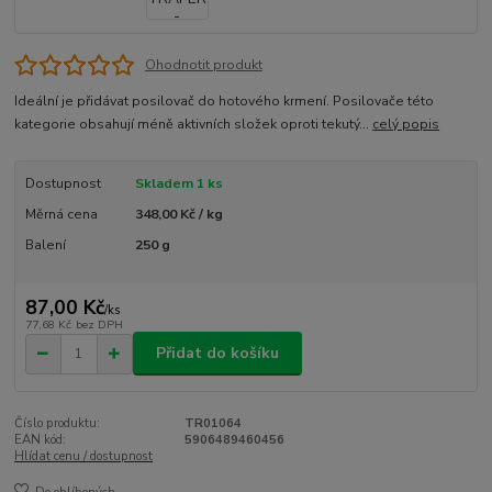
Ohodnotit produkt
Ideální je přidávat posilovač do hotového krmení. Posilovače této
kategorie obsahují méně aktivních složek oproti tekutý...
celý popis
Dostupnost
Skladem 1 ks
Měrná cena
348,00 Kč / kg
Balení
250 g
87,00 Kč
/
ks
77,68 Kč
bez DPH
Přidat do košíku
Číslo produktu:
TR01064
EAN kód:
5906489460456
Hlídat cenu / dostupnost