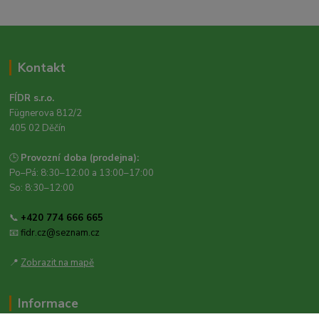
Kontakt
FÍDR s.r.o.
Fügnerova 812/2
405 02 Děčín
🕒
Provozní doba (prodejna):
Po–Pá: 8:30–12:00 a 13:00–17:00
So: 8:30–12:00
📞
+420 774 666 665
📧
fidr.cz@seznam.cz
📍
Zobrazit na mapě
Informace