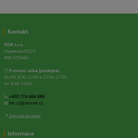
Kontakt
FÍDR s.r.o.
Fügnerova 812/2
405 02 Děčín
🕒
Provozní doba (prodejna):
Po–Pá: 8:30–12:00 a 13:00–17:00
So: 8:30–12:00
📞
+420 774 666 665
📧
fidr.cz@seznam.cz
📍
Zobrazit na mapě
Informace