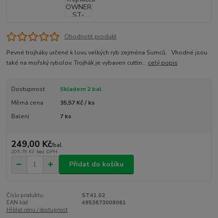
Ohodnotit produkt
Pevné trojháky určené k lovu velkých ryb zejména Sumců. Vhodné jsou
také na mořský rybolov. Trojhák je vybaven cuttin...
celý popis
Dostupnost
Skladem 2 bal.
Měrná cena
35,57 Kč / ks
Balení
7 ks
249,00 Kč
/
bal.
205,79 Kč
bez DPH
Přidat do košíku
Číslo produktu:
ST41.02
EAN kód:
4953873008061
Hlídat cenu / dostupnost