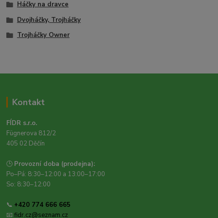
Háčky na dravce
Dvojháčky, Trojháčky
Trojháčky Owner
Kontakt
FÍDR s.r.o.
Fügnerova 812/2
405 02 Děčín
🕒
Provozní doba (prodejna):
Po–Pá: 8:30–12:00 a 13:00–17:00
So: 8:30–12:00
📞
+420 774 666 665
📧
fidr.cz@seznam.cz