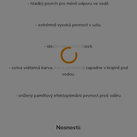
- hladký povrch pro méně odporu ve vodě.
- extrémně vysoká pevnost v uzlu.
- ideální míra průtažnosti.
- sotva viditelná barva, která perfektně zapadne v krajině pod
vodou.
- snížený paměťový efektoptimální pevnost proti oděru.
Nosnosti: