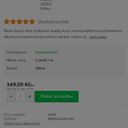
Ohodnotit produkt
Řada vlasců ultra od Italské značky Asso má neuvěřitelnou průhlednost
díky fluorocarbonové povrchové úpravě, velkou vý...
celý popis
Dostupnost
Skladem 6 ks
Měrná cena
1,16 Kč / m
Balení
300 m
349,00 Kč
/
ks
288,43 Kč
bez DPH
Přidat do košíku
Číslo produktu:
1360
EAN kód:
8606015281384
Hlídat cenu / dostupnost