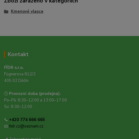
Zboží zařazeno v kategoriích
Kmenové vlasce
Kontakt
FÍDR s.r.o.
Fügnerova 812/2
405 02 Děčín
🕒
Provozní doba (prodejna):
Po–Pá: 8:30–12:00 a 13:00–17:00
So: 8:30–12:00
📞
+420 774 666 665
📧
fidr.cz@seznam.cz