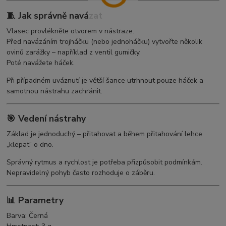
🧵 Jak správně navázat
Vlasec provlékněte otvorem v nástraze.
Před navázáním trojháčku (nebo jednoháčku) vytvořte několik
ovinů zarážky – například z ventil gumičky.
Poté navážete háček.
Při případném uváznutí je větší šance utrhnout pouze háček a
samotnou nástrahu zachránit.
🎯 Vedení nástrahy
Základ je jednoduchý – přitahovat a během přitahování lehce
„klepat“ o dno.
Správný rytmus a rychlost je potřeba přizpůsobit podmínkám.
Nepravidelný pohyb často rozhoduje o záběru.
📊 Parametry
Barva: Černá