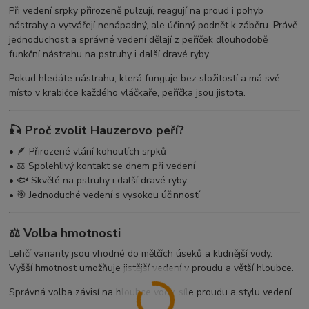
Při vedení srpky přirozeně pulzují, reagují na proud i pohyb
nástrahy a vytvářejí nenápadný, ale účinný podnět k záběru. Právě
jednoduchost a správné vedení dělají z peříček dlouhodobě
funkční nástrahu na pstruhy i další dravé ryby.
Pokud hledáte nástrahu, která funguje bez složitostí a má své
místo v krabičce každého vláčkaře, peříčka jsou jistota.
🎣 Proč zvolit Hauzerovo peří?
• 🪶 Přirozené vlání kohoutích srpků
• ⚖️ Spolehlivý kontakt se dnem při vedení
• 🐟 Skvělé na pstruhy i další dravé ryby
• 🎯 Jednoduché vedení s vysokou účinností
⚖️ Volba hmotnosti
Lehčí varianty jsou vhodné do mělčích úseků a klidnější vody.
Vyšší hmotnost umožňuje jistější vedení v proudu a větší hloubce.
Správná volba závisí na hloubce vody, síle proudu a stylu vedení.