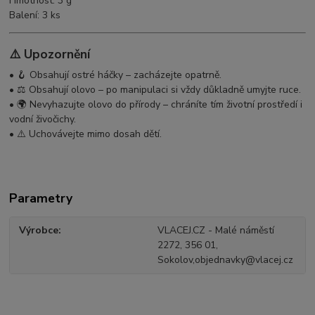
Hmotnost: 3 g
Balení: 3 ks
⚠️ Upozornění
• 🪝 Obsahují ostré háčky – zacházejte opatrně.
• ⚖️ Obsahují olovo – po manipulaci si vždy důkladně umyjte ruce.
• 🌍 Nevyhazujte olovo do přírody – chráníte tím životní prostředí i
vodní živočichy.
• ⚠️ Uchovávejte mimo dosah dětí.
Parametry
Výrobce
VLACEJ.CZ - Malé náměstí
2272, 356 01,
Sokolov,objednavky@vlacej.cz