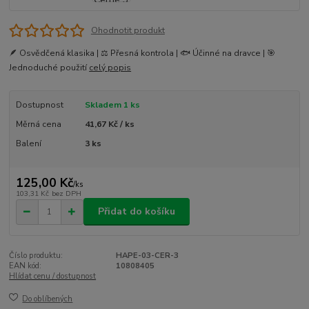
Ohodnotit produkt
🪶 Osvědčená klasika | ⚖️ Přesná kontrola | 🐟 Účinné na dravce | 🎯
Jednoduché použití
celý popis
Dostupnost
Skladem 1 ks
Měrná cena
41,67 Kč / ks
Balení
3 ks
125,00 Kč
/
ks
103,31 Kč
bez DPH
Přidat do košíku
Číslo produktu:
HAPE-03-CER-3
EAN kód:
10808405
Hlídat cenu / dostupnost
Do oblíbených