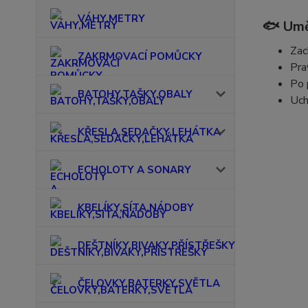
VÁHY,METRY
🐟 Umě
Zac
ZAKRMOVACÍ POMŮCKY
Pra
Po 
BATOHY,TAŠKY,OBALY
Uch
KŘESLA,SEDAČKY,LEHÁTKA
ECHOLOTY A SONARY
KBELÍKY,SÍTA,NÁDOBY
DEŠTNÍKY,BIVAKY,PŘÍSTŘEŠKY
ČELOVKY,BATERKY,SVĚTLA