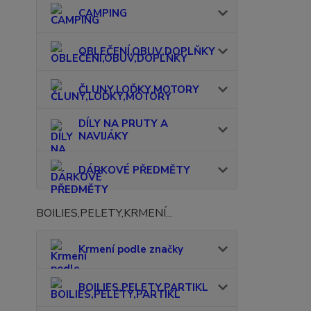
CAMPING
OBLEČENÍ,OBUV,DOPLŇKY
ČLUNY,LOĎKY,MOTORY
DÍLY NA PRUTY A
NAVIJÁKY
DÁRKOVÉ PŘEDMĚTY
BOILIES,PELETY,KRMENÍ...
Krmení podle značky
BOILIES,PELETY,PARTIKL