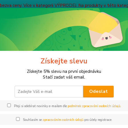
bezva ceny. Více v kategorii VÝPRODEJ. Na produkty v této kategor
Obchodní podmínky
Kontakty
NOVÁ REGISTRACE
Nevíte
Hledat
+ 42
Po-Pa 
Salmo
Pike
Získejte slevu
o Pike – dokonalá imitace štiky 
Získejte 5% slevu na první objednávku
Stačí zadat váš email.
Odeslat
Přeji si odebírat novinky e-mailem dle
podmínek zpracování osobních údajů
.
Souhlasím se
zpracováním osobních údajů
pro účely registrace.