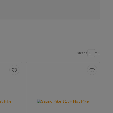
strana
z 1