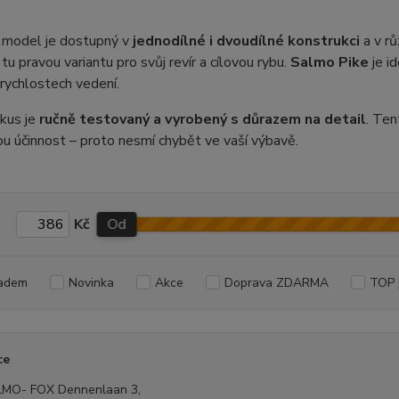
 model je dostupný v
jednodílné i dvoudílné konstrukci
a v r
tu pravou variantu pro svůj revír a cílovou rybu.
Salmo Pike
je id
 rychlostech vedení.
kus je
ručně testovaný a vyrobený s důrazem na detail
. Ten
u účinnost – proto nesmí chybět ve vaší výbavě.
Kč
Od
adem
Novinka
Akce
Doprava ZDARMA
TOP 
ce
MO- FOX Dennenlaan 3,