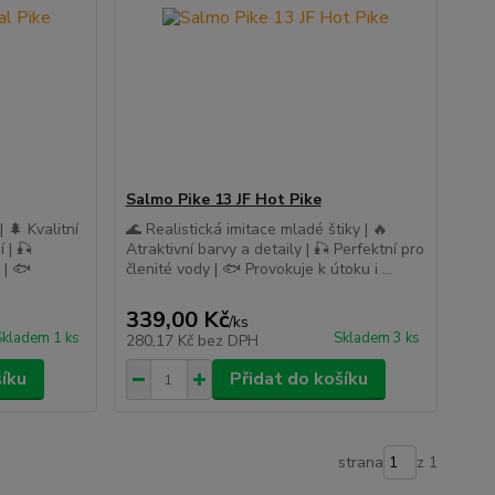
Salmo Pike 13 JF Hot Pike
 🌲 Kvalitní
🌊 Realistická imitace mladé štiky | 🔥
 | 🎣
Atraktivní barvy a detaily | 🎣 Perfektní pro
 | 🐟
členité vody | 🐟 Provokuje k útoku i ...
339,00 Kč
/
ks
Skladem 1 ks
Skladem 3 ks
280,17 Kč
bez DPH
šíku
Přidat do košíku
strana
z 1