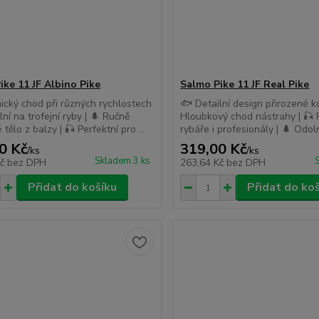
ike 11 JF Albino Pike
Salmo Pike 11 JF Real Pike
cký chod při různých rychlostech
🐟 Detailní design přirozené koř
lní na trofejní ryby | 🌲 Ručně
Hloubkový chod nástrahy | 🎣 P
tělo z balzy | 🎣 Perfektní pro ...
rybáře i profesionály | 🌲 Odol
0 Kč
319,00 Kč
/
ks
/
ks
Skladem 3 ks
Kč
bez DPH
263,64 Kč
bez DPH
Přidat do košíku
Přidat do ko