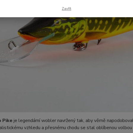
Zavřít
 Pike
je legendární wobler navržený tak, aby věrně napodoboval 
listickému vzhledu a přesnému chodu se stal oblíbenou volbou pro