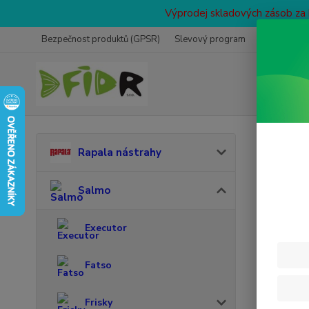
Výprodej skladových zásob za 
Bezpečnost produktů (GPSR)
Slevový program
Prodejna
Úvod
Rapala nástrahy
Salm
Salmo
Executor
Fatso
Frisky