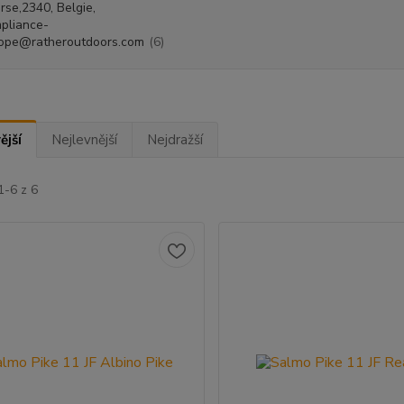
rse,2340, Belgie,
pliance-
ope@ratheroutdoors.com
(6)
ější
Nejlevnější
Nejdražší
1-6 z 6