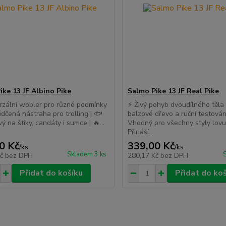
ike 13 JF Albino Pike
Salmo Pike 13 JF Real Pike
rzální wobler pro různé podmínky
⚡ Živý pohyb dvoudílného těla |
ědčená nástraha pro trolling | 🐟
balzové dřevo a ruční testování
ý na štiky, candáty i sumce | 🔥...
Vhodný pro všechny styly lovu
Přináší...
0 Kč
339,00 Kč
/
ks
/
ks
Skladem 3 ks
Kč
bez DPH
280,17 Kč
bez DPH
Přidat do košíku
Přidat do ko