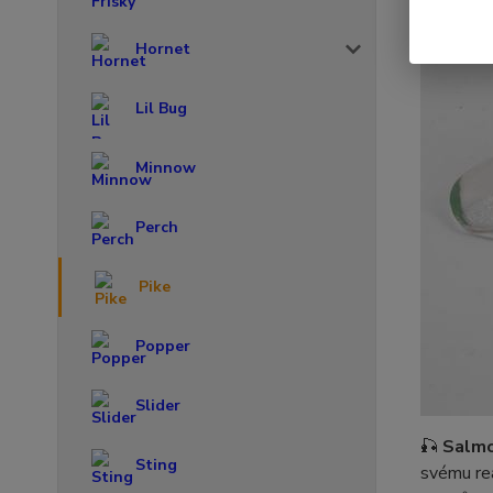
Hornet
Lil Bug
Minnow
Perch
Pike
Popper
Slider
🎣
Salmo
Sting
svému rea