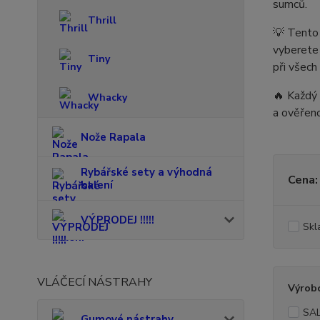
sumců.
Thrill
💡 Tento
vyberete 
Tiny
při všech
🔥 Každý 
Whacky
a ověřeno
Nože Rapala
Rybářské sety a výhodná
Cena:
balení
VÝPRODEJ !!!!!
Skl
VLÁČECÍ NÁSTRAHY
Výrob
SAL
Gumové nástrahy