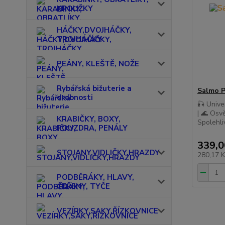
KROUŽKY
HÁČKY,DVOJHÁČKY,
TROJHÁČKY
PEÁNY, KLEŠTĚ, NOŽE
Rybářská bižuterie a
Salmo P
drobnosti
🎣 Unive
| 🌊 Osv
KRABIČKY, BOXY,
Spolehliv
POUZDRA, PENÁLY
339,0
STOJANY,VIDLIČKY,HRAZDY
280,17 
PODBĚRÁKY, HLAVY,
ČEŘENY, TYČE
VEZÍRKY,SAKY,ŘÍZKOVNICE