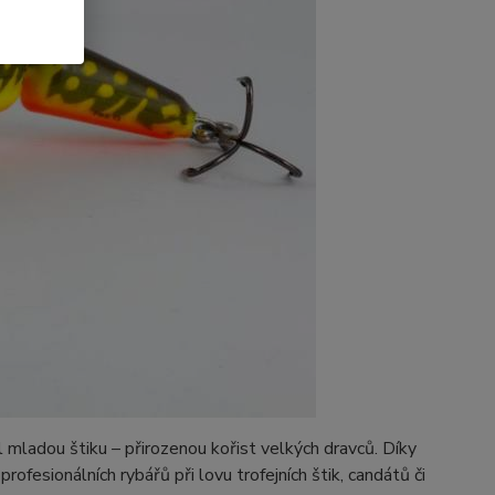
mladou štiku – přirozenou kořist velkých dravců. Díky
fesionálních rybářů při lovu trofejních štik, candátů či