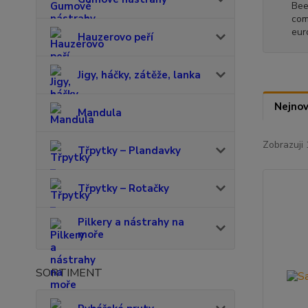
Bee
com
eur
Hauzerovo peří
Jigy, háčky, zátěže, lanka
Nejnov
Mandula
Zobrazuji 
Třpytky – Plandavky
Třpytky – Rotačky
Pilkery a nástrahy na
moře
SORTIMENT