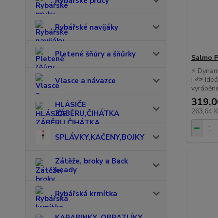
Rybářské pruty
Rybářské navijáky
Pletené šňůry a šňůrky
Salmo P
⚡ Dynami
| 🐟 Ideá
Vlasce a návazce
vyráběné 
319,0
HLÁSIČE
263,64 
ZÁBĚRU,ČIHÁTKA
SPLÁVKY,KAČENY,BOJKY
Zátěže, broky a Back
Leady
Rybářská krmítka
KARABINKY, OBRATLÍKY,