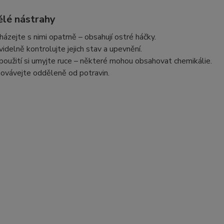
lé nástrahy
házejte s nimi opatrně – obsahují ostré háčky.
videlně kontrolujte jejich stav a upevnění.
použití si umyjte ruce – některé mohou obsahovat chemikálie.
ovávejte odděleně od potravin.