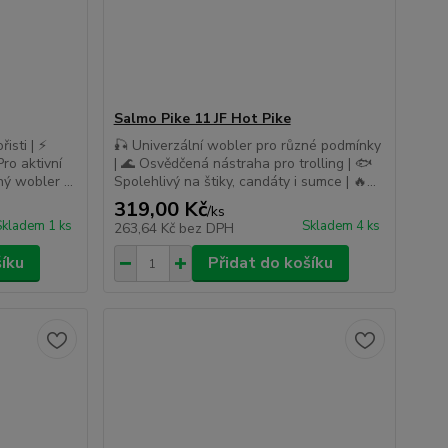
Salmo Pike 11 JF Hot Pike
isti | ⚡
🎣 Univerzální wobler pro různé podmínky
ro aktivní
| 🌊 Osvědčená nástraha pro trolling | 🐟
ný wobler ...
Spolehlivý na štiky, candáty i sumce | 🔥...
319,00 Kč
/
ks
Skladem 1 ks
Skladem 4 ks
263,64 Kč
bez DPH
šíku
Přidat do košíku