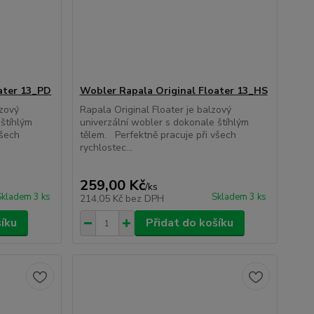
ater 13_PD
Wobler Rapala Original Floater 13_HS
lzový
Rapala Original Floater je balzový
 štíhlým
univerzální wobler s dokonale štíhlým
všech
tělem. Perfektně pracuje při všech
rychlostec...
259,00 Kč
/
ks
Skladem 3 ks
Skladem 3 ks
214,05 Kč
bez DPH
šíku
Přidat do košíku