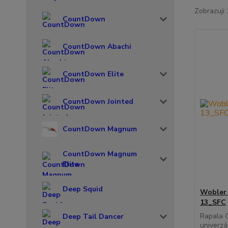
Zobrazuji 
CountDown
CountDown Abachi
CountDown Elite
CountDown Jointed
CountDown Magnum
CountDown Magnum
Elite
Deep Squid
Wobler 
13_SFC
Rapala O
Deep Tail Dancer
univerzá