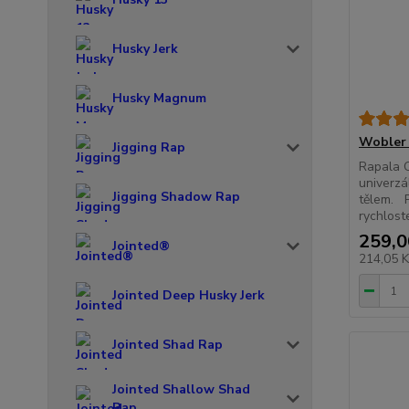
Husky Jerk
Husky Magnum
Wobler 
Jigging Rap
Rapala O
univerzá
Jigging Shadow Rap
tělem. P
rychloste
259,0
Jointed®
214,05 
Jointed Deep Husky Jerk
Jointed Shad Rap
Jointed Shallow Shad
Rap