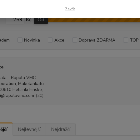
Zavřít
Kč
Od
adem
Novinka
Akce
Doprava ZDARMA
TOP 
ce
ala - Rapala VMC
poration, Mäkelänkatu
00610 Helsinki Finsko,
o@rapalavmc.com
(20)
ější
Nejlevnější
Nejdražší