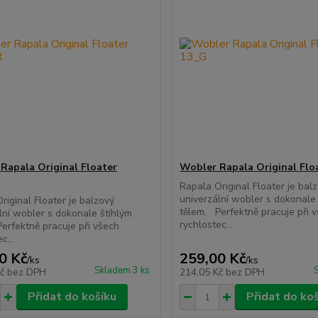
Rapala Original Floater
Wobler Rapala Original Flo
Rapala Original Floater je bal
univerzální wobler s dokonale
riginal Floater je balzový
tělem. Perfektně pracuje při 
lní wobler s dokonale štíhlým
rychlostec...
erfektně pracuje při všech
c...
0 Kč
259,00 Kč
/
ks
/
ks
Skladem 3 ks
Kč
bez DPH
214,05 Kč
bez DPH
Přidat do košíku
Přidat do ko