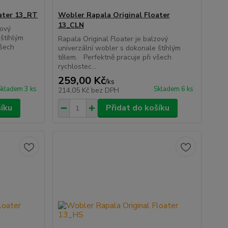
ater 13_RT
Wobler Rapala Original Floater
13_CLN
zový
 štíhlým
Rapala Original Floater je balzový
všech
univerzální wobler s dokonale štíhlým
tělem. Perfektně pracuje při všech
rychlostec...
259,00 Kč
/
ks
Skladem 3 ks
Skladem 6 ks
214,05 Kč
bez DPH
šíku
Přidat do košíku