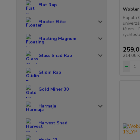
Flat Rap
Wobler 
Rapala O
Floater Elite
univerzá
tělem. P
rychloste
Floating Magnum
259,0
Glass Shad Rap
214,05 
Glidin Rap
Gold Miner 30
Harmaja
Harvest Shad
Husky 13