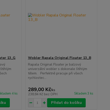
ater 13_G
Wobler Rapala Original Floater 13_B
zový
Rapala Original Floater je balzový
 štíhlým
univerzální wobler s dokonale štíhlým
všech
tělem. Perfektně pracuje při všech
rychlostec...
289,00 Kč
/
ks
Skladem 4 ks
Skladem 3 ks
238,84 Kč
bez DPH
šíku
Přidat do košíku