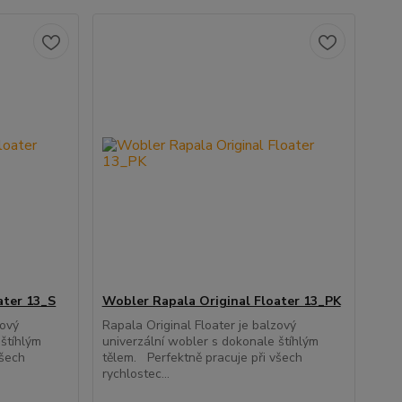
ater 13_S
Wobler Rapala Original Floater 13_PK
zový
Rapala Original Floater je balzový
 štíhlým
univerzální wobler s dokonale štíhlým
všech
tělem. Perfektně pracuje při všech
rychlostec...