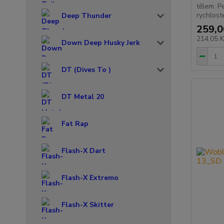
tělem. P
rychloste
Deep Thunder
259,0
214,05 
Down Deep Husky Jerk
DT (Dives To )
DT Metal 20
Fat Rap
Flash-X Dart
Flash-X Extremo
Flash-X Skitter