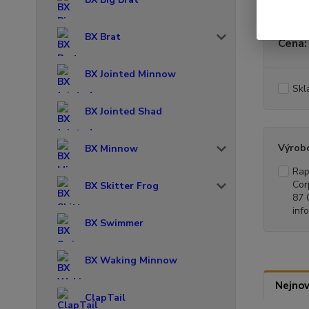
BX Brat
Cena:
BX Jointed Minnow
Skl
BX Jointed Shad
Výrob
BX Minnow
Rap
Cor
BX Skitter Frog
87 
inf
BX Swimmer
BX Waking Minnow
Nejnov
ClapTail