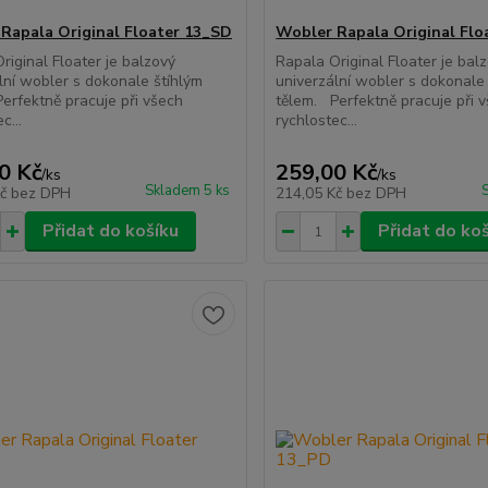
Rapala Original Floater 13_SD
Wobler Rapala Original Flo
riginal Floater je balzový
Rapala Original Floater je bal
lní wobler s dokonale štíhlým
univerzální wobler s dokonale
erfektně pracuje při všech
tělem. Perfektně pracuje při 
c...
rychlostec...
0 Kč
259,00 Kč
/
ks
/
ks
Skladem 5 ks
Kč
bez DPH
214,05 Kč
bez DPH
Přidat do košíku
Přidat do ko