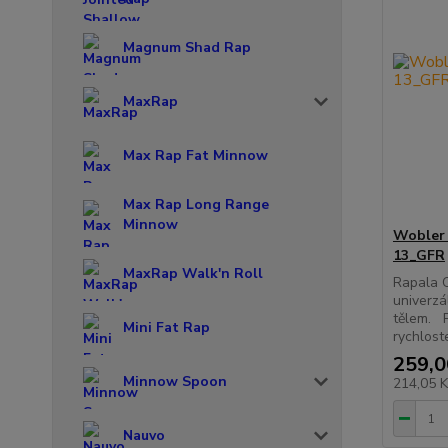
Magnum Shad Rap
MaxRap
Max Rap Fat Minnow
Max Rap Long Range
Minnow
Wobler 
13_GFR
MaxRap Walk'n Roll
Rapala O
univerzá
tělem. P
Mini Fat Rap
rychloste
259,0
Minnow Spoon
214,05 
Nauvo