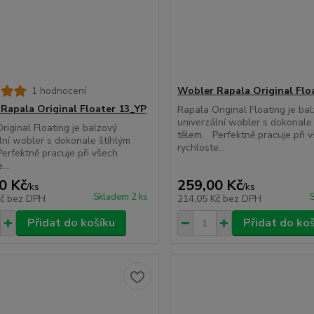
1 hodnocení
Wobler Rapala Original Flo
Rapala Original Floater 13_YP
Rapala Original Floating je ba
univerzální wobler s dokonale
riginal Floating je balzový
tělem. Perfektně pracuje při 
lní wobler s dokonale štíhlým
rychloste...
erfektně pracuje při všech
...
0 Kč
259,00 Kč
/
ks
/
ks
Skladem 2 ks
Kč
bez DPH
214,05 Kč
bez DPH
Přidat do košíku
Přidat do ko