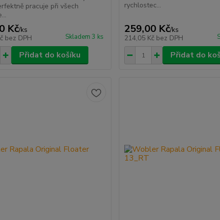
rychlostec...
erfektně pracuje při všech
...
0 Kč
259,00 Kč
/
ks
/
ks
Skladem 3 ks
Kč
bez DPH
214,05 Kč
bez DPH
Přidat do košíku
Přidat do ko