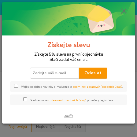
Výprodej skladových zásob za bezva ceny. Více v kategorii VÝPRODEJ.
Na produkty v této kategorii nelze uplatnit žádné slevy.
0
ks
+ 420 774 666 665
CZK
za
0,00 Kč
Po-Pa 8:30-12:00/13:00-17:00, So 8:30-12:00
Menu
Získejte slevu
Získejte 5% slevu na první objednávku
Stačí zadat váš email.
Hledat
Odeslat
Úvod
Rapala nástrahy
X-Rap Otus
X-Rap Otus 25cm
Přeji si odebírat novinky e-mailem dle
podmínek zpracování osobních údajů
.
X-Rap Otus 25cm
Souhlasím se
zpracováním osobních údajů
pro účely registrace.
Upřesnit parametry
Zavřít
Nejnovější
Nejlevnější
Nejdražší