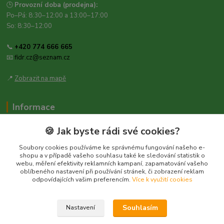
🕒
Provozní doba (prodejna):
Po–Pá: 8:30–12:00 a 13:00–17:00
So: 8:30–12:00
📞
+420 774 666 665
📧
fidr.cz@seznam.cz
📍
Zobrazit na mapě
Informace
Zásady ochrany osobních údajů
🍪 Jak byste rádi své cookies?
Obchodní podmínky
Soubory cookies používáme ke správnému fungování našeho e-
Kontakt
shopu a v případě vašeho souhlasu také ke sledování statistik o
webu, měření efektivity reklamních kampaní, zapamatování vašeho
Obecné nařízení o bezpečnosti produktů (GPSR), Regulation (EU)
oblíbeného nastavení při používání stránek, či zobrazení reklam
2023/988
odpovídajících vašim preferencím.
Více k využití cookies
Souhlasím
Nastavení