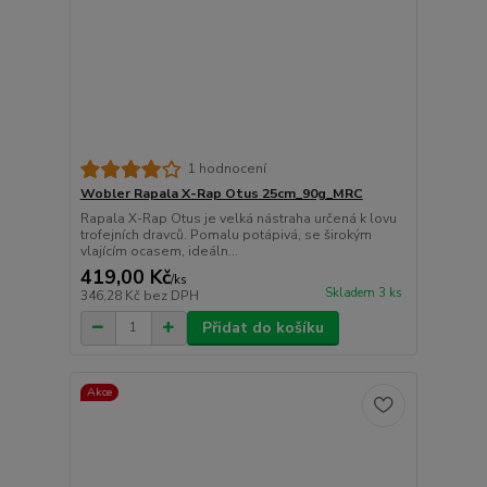
1 hodnocení
Wobler Rapala X-Rap Otus 25cm_90g_MRC
Rapala X-Rap Otus je velká nástraha určená k lovu
trofejních dravců. Pomalu potápivá, se širokým
vlajícím ocasem, ideáln...
419,00 Kč
/
ks
Skladem 3 ks
346,28 Kč
bez DPH
Přidat do košíku
Akce