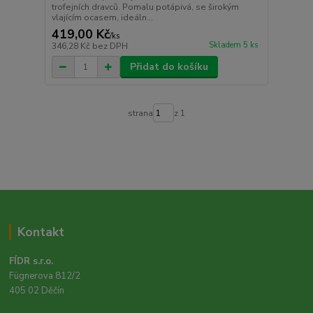
trofejních dravců. Pomalu potápivá, se širokým
vlajícím ocasem, ideáln...
419,00 Kč
/
ks
Skladem 5 ks
346,28 Kč
bez DPH
Přidat do košíku
strana
z 1
Kontakt
FÍDR s.r.o.
Fügnerova 812/2
405 02 Děčín