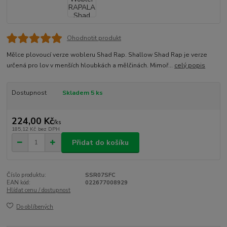
Ohodnotit produkt
Mělce plovoucí verze wobleru Shad Rap. Shallow Shad Rap je verze
určená pro lov v menších hloubkách a mělčinách. Mimoř...
celý popis
Dostupnost
Skladem 5 ks
224,00 Kč
/
ks
185,12 Kč
bez DPH
Přidat do košíku
Číslo produktu:
SSR07SFC
EAN kód:
022677008929
Hlídat cenu / dostupnost
Do oblíbených