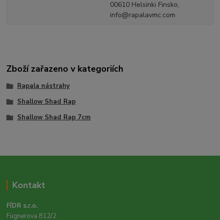
00610 Helsinki Finsko,
info@rapalavmc.com
Zboží zařazeno v kategoriích
Rapala nástrahy
Shallow Shad Rap
Shallow Shad Rap 7cm
Kontakt
FÍDR s.r.o.
Fügnerova 812/2