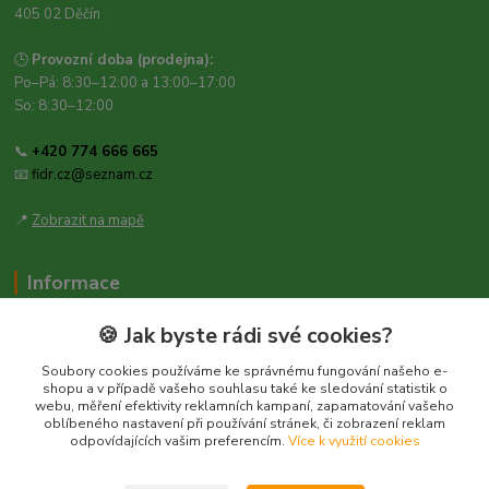
405 02 Děčín
🕒
Provozní doba (prodejna):
Po–Pá: 8:30–12:00 a 13:00–17:00
So: 8:30–12:00
📞
+420 774 666 665
📧
fidr.cz@seznam.cz
📍
Zobrazit na mapě
Informace
Zásady ochrany osobních údajů
🍪 Jak byste rádi své cookies?
Obchodní podmínky
Soubory cookies používáme ke správnému fungování našeho e-
Kontakt
shopu a v případě vašeho souhlasu také ke sledování statistik o
webu, měření efektivity reklamních kampaní, zapamatování vašeho
Obecné nařízení o bezpečnosti produktů (GPSR), Regulation (EU)
oblíbeného nastavení při používání stránek, či zobrazení reklam
2023/988
odpovídajících vašim preferencím.
Více k využití cookies