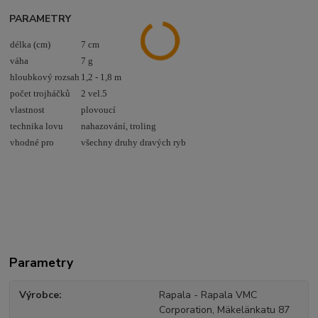
PARAMETRY
délka (cm)
7 cm
váha
7 g
hloubkový rozsah
1,2 - 1,8 m
počet trojháčků
2 vel.5
vlastnost
plovoucí
technika lovu
nahazování, troling
vhodné pro
všechny druhy dravých ryb
Parametry
Výrobce
Rapala - Rapala VMC
Corporation, Mäkelänkatu 87