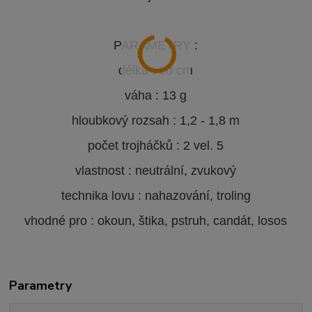
PARAMETRY :
délka : 10 cm
váha : 13 g
hloubkový rozsah : 1,2 - 1,8 m
počet trojháčků : 2 vel. 5
vlastnost : neutrální, zvukový
technika lovu : nahazování, troling
vhodné pro : okoun, štika, pstruh, candát, losos
Parametry