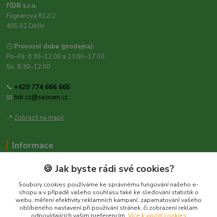
FÍDR s.r.o.
Fügnerova 812/2
405 02 Děčín
🕒
Provozní doba (prodejna):
Po–Pá: 8:30–12:00 a 13:00–17:00
So: 8:30–12:00
📞
+420 774 666 665
📧
fidr.cz@seznam.cz
📍
Zobrazit na mapě
Informace
Zásady ochrany osobních údajů
🍪 Jak byste rádi své cookies?
Obchodní podmínky
Soubory cookies používáme ke správnému fungování našeho e-
Kontakt
shopu a v případě vašeho souhlasu také ke sledování statistik o
webu, měření efektivity reklamních kampaní, zapamatování vašeho
Obecné nařízení o bezpečnosti produktů (GPSR), Regulation (EU)
oblíbeného nastavení při používání stránek, či zobrazení reklam
2023/988
odpovídajících vašim preferencím.
Více k využití cookies