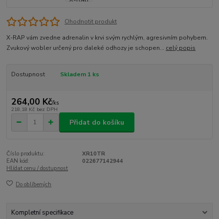
Ohodnotit produkt
X-RAP vám zvedne adrenalin v krvi svým rychlým, agresivním pohybem.
Zvukový wobler určený pro daleké odhozy je schopen...
celý popis
Dostupnost
Skladem 1 ks
264,00 Kč
/
ks
218,18 Kč
bez DPH
Přidat do košíku
Číslo produktu:
XR10TR
EAN kód:
022677142944
Hlídat cenu / dostupnost
Do oblíbených
Kompletní specifikace