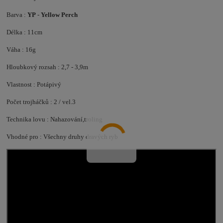
Barva :
YP
-
Yellow Perch
Délka : 11cm
Váha : 16g
Hloubkový rozsah : 2,7 - 3,9m
Vlastnost : Potápivý
Počet trojháčků : 2 / vel.3
Technika lovu : Nahazování,troling
Vhodné pro : Všechny druhy dravých ryb