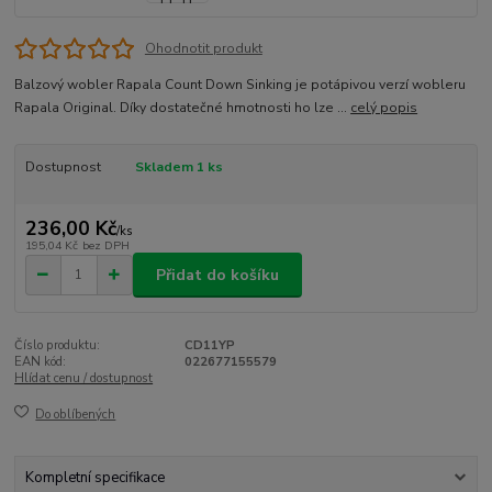
Ohodnotit produkt
Balzový wobler Rapala Count Down Sinking je potápivou verzí wobleru
Rapala Original. Díky dostatečné hmotnosti ho lze ...
celý popis
Dostupnost
Skladem 1 ks
236,00 Kč
/
ks
195,04 Kč
bez DPH
Přidat do košíku
Číslo produktu:
CD11YP
EAN kód:
022677155579
Hlídat cenu / dostupnost
Do oblíbených
Kompletní specifikace