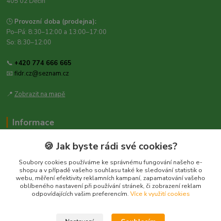
405 02 Děčín
🕒
Provozní doba (prodejna):
Po–Pá: 8:30–12:00 a 13:00–17:00
So: 8:30–12:00
📞
+420 774 666 665
📧
fidr.cz@seznam.cz
📍
Zobrazit na mapě
Informace
Zásady ochrany osobních údajů
🍪 Jak byste rádi své cookies?
Obchodní podmínky
Soubory cookies používáme ke správnému fungování našeho e-
Kontakt
shopu a v případě vašeho souhlasu také ke sledování statistik o
webu, měření efektivity reklamních kampaní, zapamatování vašeho
Obecné nařízení o bezpečnosti produktů (GPSR), Regulation (EU)
oblíbeného nastavení při používání stránek, či zobrazení reklam
2023/988
odpovídajících vašim preferencím.
Více k využití cookies