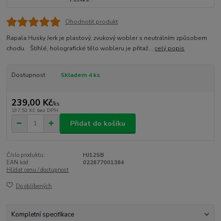
Ohodnotit produkt
Rapala Husky Jerk je plastový, zvukový wobler s neutrálním způsobem
chodu. Štíhlé, holografické tělo wobleru je přitaž...
celý popis
Dostupnost
Skladem 4 ks
239,00 Kč
/
ks
197,52 Kč
bez DPH
Přidat do košíku
Číslo produktu:
HJ12SB
EAN kód:
022677001364
Hlídat cenu / dostupnost
Do oblíbených
Kompletní specifikace