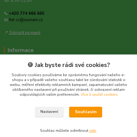
So: 8:30–12:00
📞
+420 774 666 665
📧
fidr.cz@seznam.cz
📍
Zobrazit na mapě
Informace
Zásady ochrany osobních údajů
🍪 Jak byste rádi své cookies?
Obchodní podmínky
Soubory cookies používáme ke správnému fungování našeho e-
Kontakt
shopu a v případě vašeho souhlasu také ke sledování statistik o
webu, měření efektivity reklamních kampaní, zapamatování vašeho
Obecné nařízení o bezpečnosti produktů (GPSR), Regulation (EU)
oblíbeného nastavení při používání stránek, či zobrazení reklam
2023/988
odpovídajících vašim preferencím.
Více k využití cookies
Souhlasím
Nastavení
Souhlas můžete odmítnout
zde
.
Vytvořeno na
Eshop-rychle.cz