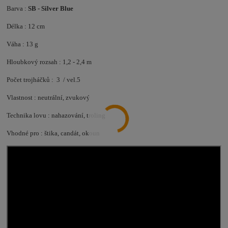
Barva :
SB - Silver Blue
Délka : 12 cm
Váha : 13 g
Hloubkový rozsah : 1,2 - 2,4 m
Počet trojháčků : 3 / vel.5
Vlastnost : neutrální, zvukový
Technika lovu : nahazování, troling
Vhodné pro : štika, candát, okoun