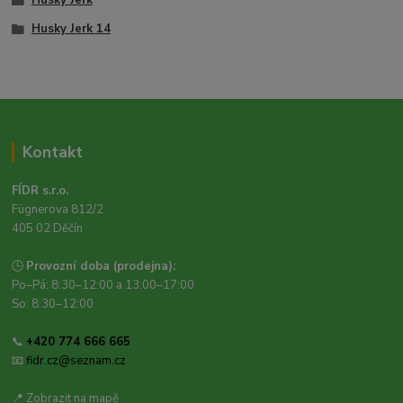
Husky Jerk 14
Kontakt
FÍDR s.r.o.
Fügnerova 812/2
405 02 Děčín
🕒
Provozní doba (prodejna):
Po–Pá: 8:30–12:00 a 13:00–17:00
So: 8:30–12:00
📞
+420 774 666 665
📧
fidr.cz@seznam.cz
📍
Zobrazit na mapě