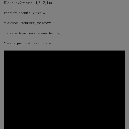
Hloubkový rozsah : 1,2 - 2,4 m
Počet trojháčků : 3 / vel.4
Vlastnost : neutrální, zvukový
Technika lovu : nahazování, troling
Vhodné pro : štika, candát, okoun