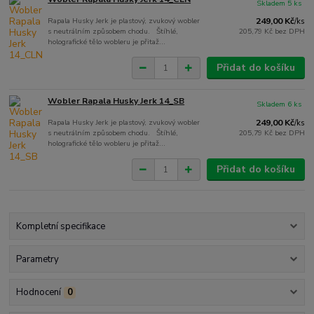
Skladem 5 ks
Rapala Husky Jerk je plastový, zvukový wobler
249,00 Kč
/
ks
s neutrálním způsobem chodu. Štíhlé,
205,79 Kč
bez DPH
holografické tělo wobleru je přitaž...
Přidat do košíku
Wobler Rapala Husky Jerk 14_SB
Skladem 6 ks
Rapala Husky Jerk je plastový, zvukový wobler
249,00 Kč
/
ks
s neutrálním způsobem chodu. Štíhlé,
205,79 Kč
bez DPH
holografické tělo wobleru je přitaž...
Přidat do košíku
Kompletní specifikace
Parametry
Hodnocení
0