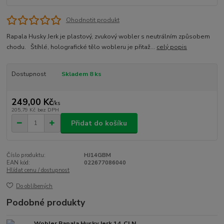
Ohodnotit produkt
Rapala Husky Jerk je plastový, zvukový wobler s neutrálním způsobem
chodu. Štíhlé, holografické tělo wobleru je přitaž...
celý popis
Dostupnost
Skladem 8 ks
249,00 Kč
/
ks
205,79 Kč
bez DPH
Přidat do košíku
Číslo produktu:
HJ14GBM
EAN kód:
022677086040
Hlídat cenu / dostupnost
Do oblíbených
Podobné produkty
Wobler Rapala Husky Jerk 14_CLN