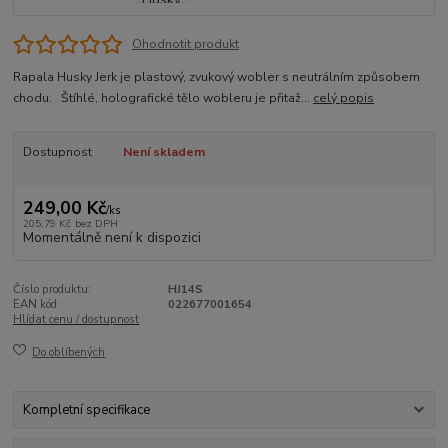
Ohodnotit produkt
Rapala Husky Jerk je plastový, zvukový wobler s neutrálním způsobem
chodu. Štíhlé, holografické tělo wobleru je přitaž...
celý popis
Dostupnost
Není skladem
249,00 Kč
/
ks
205,79 Kč
bez DPH
Momentálně není k dispozici
Číslo produktu:
HJ14S
EAN kód:
022677001654
Hlídat cenu / dostupnost
Do oblíbených
Kompletní specifikace