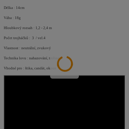
Délka : 14cm
Váha : 18g
Hloubkový rozsah : 1,2 - 2,4 m
Počet trojháčků : 3 / vel.4
Vlastnost : neutrální, zvukový
Technika lovu : nahazování, troling
Vhodné pro : štika, candát, okoun