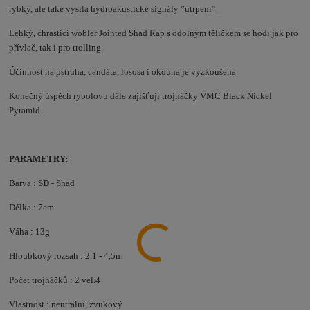
rybky, ale také vysílá hydroakustické signály ”utrpení”.
Lehký, chrasticí wobler Jointed Shad Rap s odolným tělíčkem se hodí jak pro
přívlač, tak i pro trolling.
Účinnost na pstruha, candáta, lososa i okouna je vyzkoušena.
Konečný úspěch rybolovu dále zajišťují trojháčky VMC Black Nickel
Pyramid.
PARAMETRY:
Barva :
SD
- Shad
Délka : 7cm
Váha : 13g
Hloubkový rozsah : 2,1 - 4,5m
Počet trojháčků : 2 vel.4
Vlastnost : neutrální, zvukový