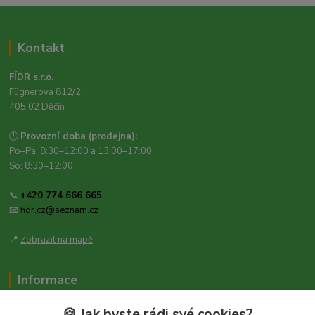
Kontakt
FÍDR s.r.o.
Fügnerova 812/2
405 02 Děčín
🕒
Provozní doba (prodejna):
Po–Pá: 8:30–12:00 a 13:00–17:00
So: 8:30–12:00
📞
+420 774 666 665
📧
fidr.cz@seznam.cz
📍
Zobrazit na mapě
Informace
Zásady ochrany osobních údajů
🍪 Jak byste rádi své cookies?