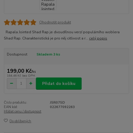
Ohodnotit produkt
Rapala Jointed Shad Rap je dvoudílnou verzí populárního woblera
Shad Rap. Charakteristická je pro něj citlivost a r...
celý popis
Dostupnost
Skladem 3 ks
199,00 Kč
/
ks
164,46 Kč
bez DPH
Přidat do košíku
Číslo produktu:
JSR07SD
EAN kód:
022677092263
Hlídat cenu / dostupnost
Do oblíbených