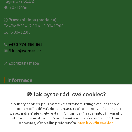
Fügnerova 812/2
405 02 Děčín
🕒
Provozní doba (prodejna):
Po–Pá: 8:30–12:00 a 13:00–17:00
So: 8:30–12:00
📞
+420 774 666 665
📧
fidr.cz@seznam.cz
📍
Zobrazit na mapě
Informace
Zásady ochrany osobních údajů
🍪 Jak byste rádi své cookies?
Obchodní podmínky
Soubory cookies používáme ke správnému fungování našeho e-
Kontakt
shopu a v případě vašeho souhlasu také ke sledování statistik o
webu, měření efektivity reklamních kampaní, zapamatování vašeho
Obecné nařízení o bezpečnosti produktů (GPSR), Regulation (EU)
oblíbeného nastavení při používání stránek, či zobrazení reklam
2023/988
odpovídajících vašim preferencím.
Více k využití cookies