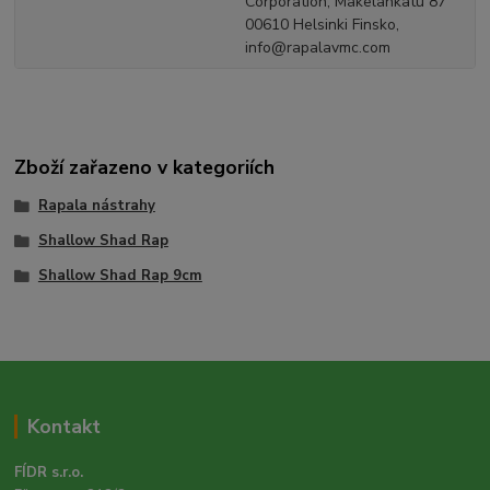
Corporation, Mäkelänkatu 87
00610 Helsinki Finsko,
info@rapalavmc.com
Zboží zařazeno v kategoriích
Rapala nástrahy
Shallow Shad Rap
Shallow Shad Rap 9cm
Kontakt
FÍDR s.r.o.