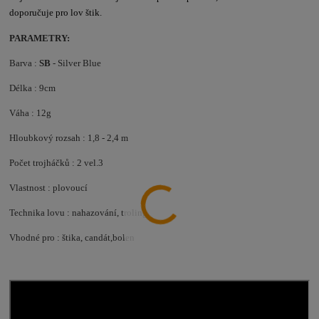
doporučuje pro lov štik.
PARAMETRY:
Barva :
SB
- Silver Blue
Délka : 9cm
Váha : 12g
Hloubkový rozsah : 1,8 - 2,4 m
Počet trojháčků : 2 vel.3
Vlastnost : plovoucí
Technika lovu : nahazování, troling
Vhodné pro : štika, candát,bolen