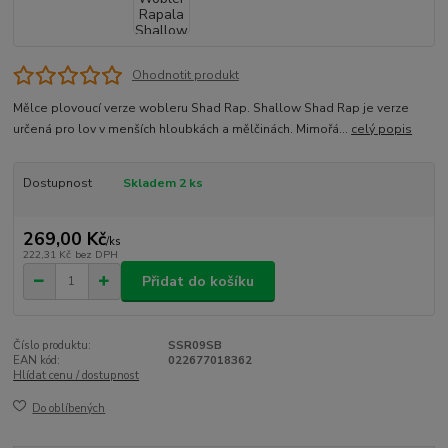
Ohodnotit produkt
Mělce plovoucí verze wobleru Shad Rap. Shallow Shad Rap je verze
určená pro lov v menších hloubkách a mělčinách. Mimořá...
celý popis
Dostupnost
Skladem 2 ks
269,00 Kč
/
ks
222,31 Kč
bez DPH
Přidat do košíku
Číslo produktu:
SSR09SB
EAN kód:
022677018362
Hlídat cenu / dostupnost
Do oblíbených