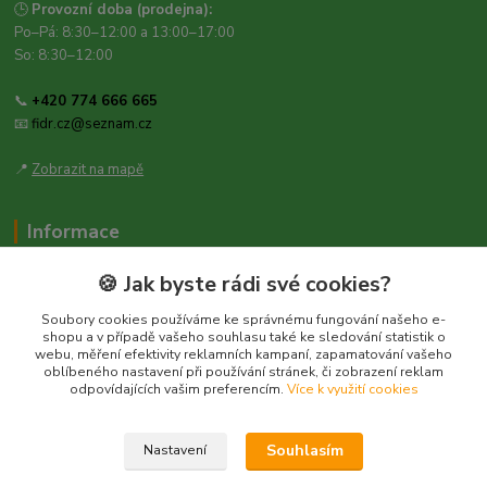
🕒
Provozní doba (prodejna):
Po–Pá: 8:30–12:00 a 13:00–17:00
So: 8:30–12:00
📞
+420 774 666 665
📧
fidr.cz@seznam.cz
📍
Zobrazit na mapě
Informace
Zásady ochrany osobních údajů
🍪 Jak byste rádi své cookies?
Obchodní podmínky
Soubory cookies používáme ke správnému fungování našeho e-
Kontakt
shopu a v případě vašeho souhlasu také ke sledování statistik o
webu, měření efektivity reklamních kampaní, zapamatování vašeho
Obecné nařízení o bezpečnosti produktů (GPSR), Regulation (EU)
oblíbeného nastavení při používání stránek, či zobrazení reklam
2023/988
odpovídajících vašim preferencím.
Více k využití cookies
Souhlasím
Nastavení