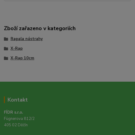
Zboží zařazeno v kategoriích
Rapala nástrahy
X-Rap
X-Rap 10cm
Kontakt
FÍDR s.r.o.
Fügnerova 812/2
405 02 Děčín