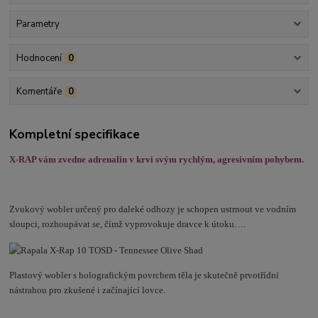
Parametry
Hodnocení
0
Komentáře
0
Kompletní specifikace
X-RAP vám zvedne adrenalin v krvi svým rychlým, agresivním pohybem.
Zvukový wobler určený pro daleké odhozy je schopen ustrnout ve vodním
sloupci, rozhoupávat se, čímž vyprovokuje dravce k útoku….
Plastový wobler s holografickým povrchem těla je skutečně prvotřídní
nástrahou pro zkušené i začínající lovce.