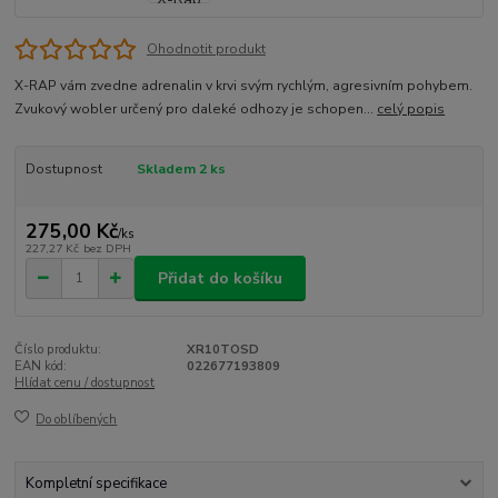
Ohodnotit produkt
X-RAP vám zvedne adrenalin v krvi svým rychlým, agresivním pohybem.
Zvukový wobler určený pro daleké odhozy je schopen...
celý popis
Dostupnost
Skladem 2 ks
275,00 Kč
/
ks
227,27 Kč
bez DPH
Přidat do košíku
Číslo produktu:
XR10TOSD
EAN kód:
022677193809
Hlídat cenu / dostupnost
Do oblíbených
Kompletní specifikace