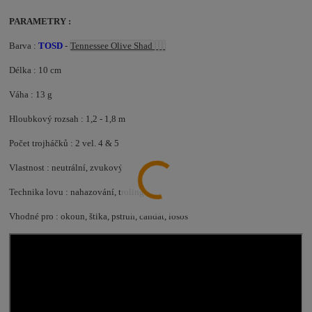
PARAMETRY :
Barva :
TOSD
-
Tennessee Olive Shad
Délka : 10 cm
Váha : 13 g
Hloubkový rozsah : 1,2 - 1,8 m
Počet trojháčků : 2 vel. 4 & 5
Vlastnost : neutrální, zvukový
Technika lovu : nahazování, troling
Vhodné pro : okoun, štika, pstruh, candát, losos