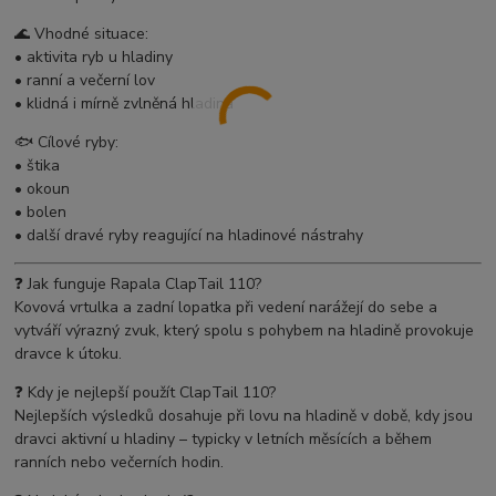
🌊 Vhodné situace:
• aktivita ryb u hladiny
• ranní a večerní lov
• klidná i mírně zvlněná hladina
🐟 Cílové ryby:
• štika
• okoun
• bolen
• další dravé ryby reagující na hladinové nástrahy
❓ Jak funguje Rapala ClapTail 110?
Kovová vrtulka a zadní lopatka při vedení narážejí do sebe a
vytváří výrazný zvuk, který spolu s pohybem na hladině provokuje
dravce k útoku.
❓ Kdy je nejlepší použít ClapTail 110?
Nejlepších výsledků dosahuje při lovu na hladině v době, kdy jsou
dravci aktivní u hladiny – typicky v letních měsících a během
ranních nebo večerních hodin.