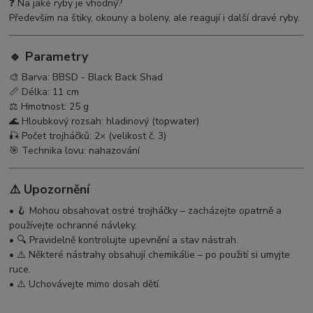
❓ Na jaké ryby je vhodný?
Především na štiky, okouny a boleny, ale reagují i další dravé ryby.
🔹
Parametry
🎨 Barva: BBSD - Black Back Shad
📏 Délka: 11 cm
⚖️ Hmotnost: 25 g
🌊 Hloubkový rozsah: hladinový (topwater)
🎣 Počet trojháčků: 2× (velikost č. 3)
🎯 Technika lovu: nahazování
⚠️
Upozornění
• 🪝 Mohou obsahovat ostré trojháčky – zacházejte opatrně a
používejte ochranné návleky.
• 🔍 Pravidelně kontrolujte upevnění a stav nástrah.
• ⚠️ Některé nástrahy obsahují chemikálie – po použití si umyjte
ruce.
• ⚠️ Uchovávejte mimo dosah dětí.