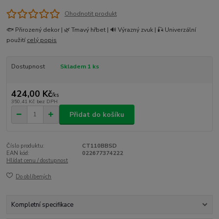
Ohodnotit produkt
🐟 Přirozený dekor | 🌿 Tmavý hřbet | 🔊 Výrazný zvuk | 🎣 Univerzální
použití
celý popis
Dostupnost
Skladem 1 ks
424,00 Kč
/
ks
350,41 Kč
bez DPH
Přidat do košíku
Číslo produktu:
CT110BBSD
EAN kód:
022677374222
Hlídat cenu / dostupnost
Do oblíbených
Kompletní specifikace