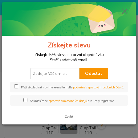
Výprodej skladových zásob za bezva ceny. Více v kategorii VÝPRODEJ.
Na produkty v této kategorii nelze uplatnit žádné slevy.
0
ks
+ 420 774 666 665
CZK
za
0,00 Kč
Po-Pa 8:30-12:00/13:00-17:00, So 8:30-12:00
Menu
Získejte slevu
Získejte 5% slevu na první objednávku
Stačí zadat váš email.
Hledat
Odeslat
Úvod
Rapala nástrahy
ClapTail
Rapala ClapTail 110 BBSD
Přeji si odebírat novinky e-mailem dle
podmínek zpracování osobních údajů
.
Rapala ClapTail 110 BBSD
Souhlasím se
zpracováním osobních údajů
pro účely registrace.
Zavřít