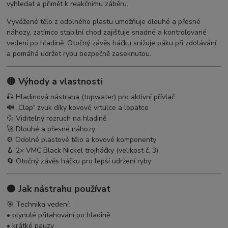
vyhledat a přimět k reakčnímu záběru.
Vyvážené tělo z odolného plastu umožňuje dlouhé a přesné
náhozy, zatímco stabilní chod zajišťuje snadné a kontrolované
vedení po hladině. Otočný závěs háčku snižuje páku při zdolávání
a pomáhá udržet rybu bezpečně zaseknutou.
🟡 Výhody a vlastnosti
🎣 Hladinová nástraha (topwater) pro aktivní přívlač
🔊 „Clap“ zvuk díky kovové vrtulce a lopatce
💦 Viditelný rozruch na hladině
🚀 Dlouhé a přesné náhozy
⚙️ Odolné plastové tělo a kovové komponenty
🪝 2× VMC Black Nickel trojháčky (velikost č. 3)
🔄 Otočný závěs háčku pro lepší udržení ryby
🟠 Jak nástrahu používat
🎯 Technika vedení:
• plynulé přitahování po hladině
• krátké pauzy