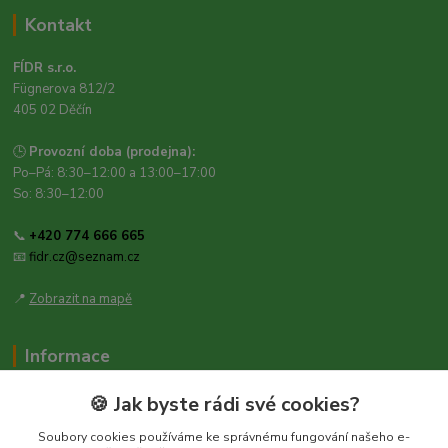
Kontakt
FÍDR s.r.o.
Fügnerova 812/2
405 02 Děčín
🕒
Provozní doba (prodejna):
Po–Pá: 8:30–12:00 a 13:00–17:00
So: 8:30–12:00
📞
+420 774 666 665
📧
fidr.cz@seznam.cz
📍
Zobrazit na mapě
Informace
Zásady ochrany osobních údajů
🍪 Jak byste rádi své cookies?
Obchodní podmínky
Soubory cookies používáme ke správnému fungování našeho e-
Kontakt