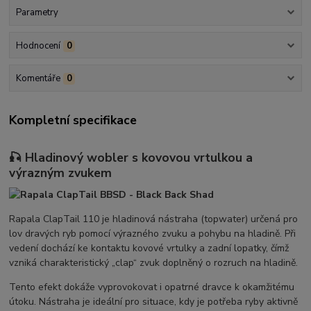
Parametry
Hodnocení
0
Komentáře
0
Kompletní specifikace
🎣 Hladinový wobler s kovovou vrtulkou a
výrazným zvukem
Rapala ClapTail 110 je hladinová nástraha (topwater) určená pro
lov dravých ryb pomocí výrazného zvuku a pohybu na hladině. Při
vedení dochází ke kontaktu kovové vrtulky a zadní lopatky, čímž
vzniká charakteristický „clap“ zvuk doplněný o rozruch na hladině.
Tento efekt dokáže vyprovokovat i opatrné dravce k okamžitému
útoku. Nástraha je ideální pro situace, kdy je potřeba ryby aktivně