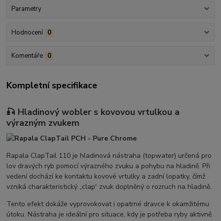
Parametry
Hodnocení
0
Komentáře
0
Kompletní specifikace
🎣 Hladinový wobler s kovovou vrtulkou a
výrazným zvukem
Rapala ClapTail 110 je hladinová nástraha (topwater) určená pro
lov dravých ryb pomocí výrazného zvuku a pohybu na hladině. Při
vedení dochází ke kontaktu kovové vrtulky a zadní lopatky, čímž
vzniká charakteristický „clap“ zvuk doplněný o rozruch na hladině.
Tento efekt dokáže vyprovokovat i opatrné dravce k okamžitému
útoku. Nástraha je ideální pro situace, kdy je potřeba ryby aktivně