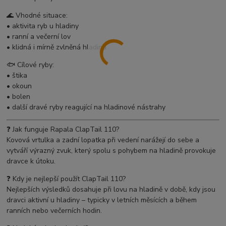
🌊 Vhodné situace:
• aktivita ryb u hladiny
• ranní a večerní lov
• klidná i mírně zvlněná hladina
🐟 Cílové ryby:
• štika
• okoun
• bolen
• další dravé ryby reagující na hladinové nástrahy
❓ Jak funguje Rapala ClapTail 110?
Kovová vrtulka a zadní lopatka při vedení narážejí do sebe a
vytváří výrazný zvuk, který spolu s pohybem na hladině provokuje
dravce k útoku.
❓ Kdy je nejlepší použít ClapTail 110?
Nejlepších výsledků dosahuje při lovu na hladině v době, kdy jsou
dravci aktivní u hladiny – typicky v letních měsících a během
ranních nebo večerních hodin.