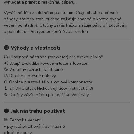
vyhledat a přimět k reakčnímu záběru.
Vyvážené tělo z odolného plastu umožňuje dlouhé a přesné
náhozy, zatímco stabilní chod zajišťuje snadné a kontrolované
vedení po hladině. Otočný závěs háčku snižuje páku při zdolávání
a pomáhá udržet rybu bezpečně zaseknutou.
🟡 Výhody a vlastnosti
🎣 Hladinová nástraha (topwater) pro aktivní přívlač
🔊 „Clap“ zvuk díky kovové vrtulce a lopatce
💦 Viditelný rozruch na hladině
🚀 Dlouhé a přesné náhozy
⚙️ Odolné plastové tělo a kovové komponenty
🪝 2× VMC Black Nickel trojháčky (velikost č. 3)
🔄 Otočný závěs háčku pro lepší udržení ryby
🟠 Jak nástrahu používat
🎯 Technika vedení:
• plynulé přitahování po hladině
• krátké pauzy