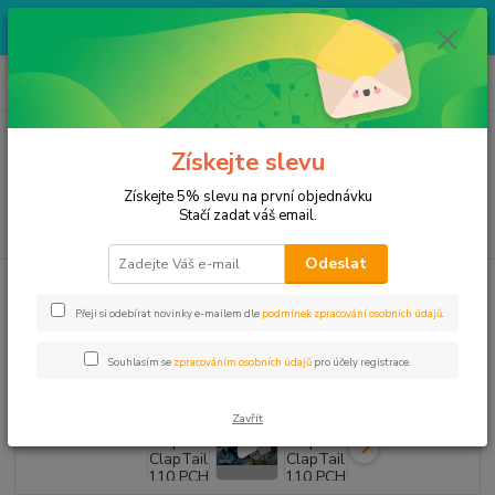
Výprodej skladových zásob za bezva ceny. Více v kategorii VÝPRODEJ.
Na produkty v této kategorii nelze uplatnit žádné slevy.
0
ks
+ 420 774 666 665
CZK
za
0,00 Kč
Po-Pa 8:30-12:00/13:00-17:00, So 8:30-12:00
Menu
Získejte slevu
Získejte 5% slevu na první objednávku
Stačí zadat váš email.
Hledat
Odeslat
Úvod
Rapala nástrahy
ClapTail
Rapala ClapTail 110 PCH
Přeji si odebírat novinky e-mailem dle
podmínek zpracování osobních údajů
.
Rapala ClapTail 110 PCH
Souhlasím se
zpracováním osobních údajů
pro účely registrace.
Zavřít