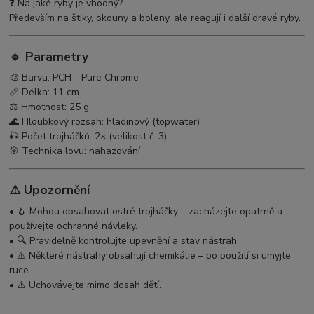
❓ Na jaké ryby je vhodný?
Především na štiky, okouny a boleny, ale reagují i další dravé ryby.
🔹
Parametry
🎨 Barva: PCH - Pure Chrome
📏 Délka: 11 cm
⚖️ Hmotnost: 25 g
🌊 Hloubkový rozsah: hladinový (topwater)
🎣 Počet trojháčků: 2× (velikost č. 3)
🎯 Technika lovu: nahazování
⚠️
Upozornění
• 🪝 Mohou obsahovat ostré trojháčky – zacházejte opatrně a
používejte ochranné návleky.
• 🔍 Pravidelně kontrolujte upevnění a stav nástrah.
• ⚠️ Některé nástrahy obsahují chemikálie – po použití si umyjte
ruce.
• ⚠️ Uchovávejte mimo dosah dětí.