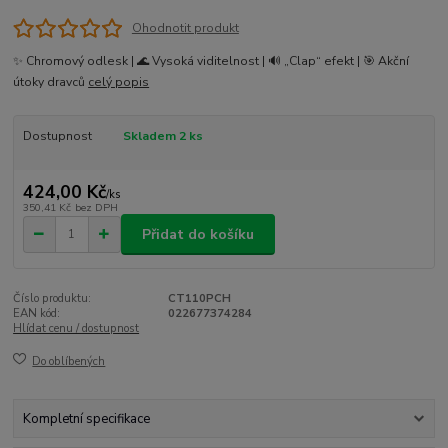
Ohodnotit produkt
✨ Chromový odlesk | 🌊 Vysoká viditelnost | 🔊 „Clap“ efekt | 🎯 Akční
útoky dravců
celý popis
Dostupnost
Skladem 2 ks
424,00 Kč
/
ks
350,41 Kč
bez DPH
Přidat do košíku
Číslo produktu:
CT110PCH
EAN kód:
022677374284
Hlídat cenu / dostupnost
Do oblíbených
Kompletní specifikace