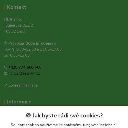
Kontakt
FÍDR s.r.o.
Fügnerova 812/2
405 02 Děčín
🕒
Provozní doba (prodejna):
Po–Pá: 8:30–12:00 a 13:00–17:00
So: 8:30–12:00
📞
+420 774 666 665
📧
fidr.cz@seznam.cz
📍
Zobrazit na mapě
Informace
Zásady ochrany osobních údajů
🍪 Jak byste rádi své cookies?
Obchodní podmínky
Soubory cookies používáme ke správnému fungování našeho e-
Kontakt