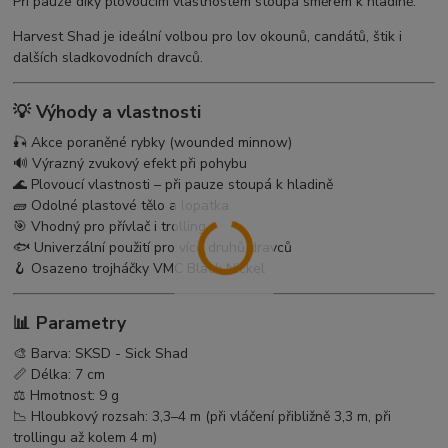
Při pauze díky plovoucím vlastnostem stoupá směrem k hladině.
Harvest Shad je ideální volbou pro lov okounů, candátů, štik i
dalších sladkovodních dravců.
💡 Výhody a vlastnosti
🎣 Akce poraněné rybky (wounded minnow)
🔊 Výrazný zvukový efekt při pohybu
🌊 Plovoucí vlastnosti – při pauze stoupá k hladině
🧱 Odolné plastové tělo a lopatka
🎯 Vhodný pro přívlač i trolling
🐟 Univerzální použití pro více druhů dravců
🪝 Osazeno trojháčky VMC Black Nickel
📊 Parametry
🎨 Barva: SKSD - Sick Shad
📏 Délka: 7 cm
⚖️ Hmotnost: 9 g
📉 Hloubkový rozsah: 3,3–4 m (při vláčení přibližně 3,3 m, při
trollingu až kolem 4 m)