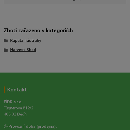
Zboží zařazeno v kategoriích
Rapala nástrahy
Harvest Shad
Kontakt
FÍDR s.r.o.
Fügnerova 812/2
405 02 Děčín
🕒
Provozní doba (prodejna):