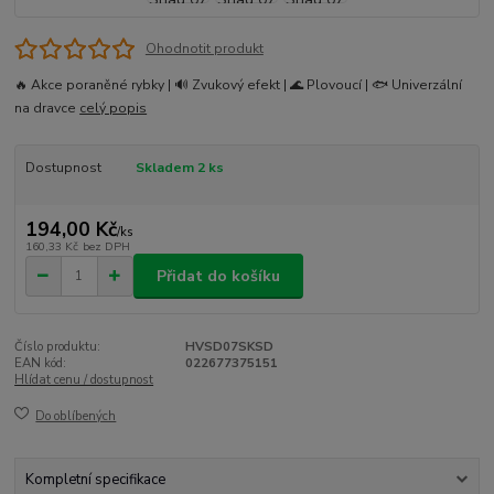
Ohodnotit produkt
🔥 Akce poraněné rybky | 🔊 Zvukový efekt | 🌊 Plovoucí | 🐟 Univerzální
na dravce
celý popis
Dostupnost
Skladem 2 ks
194,00 Kč
/
ks
160,33 Kč
bez DPH
Přidat do košíku
Číslo produktu:
HVSD07SKSD
EAN kód:
022677375151
Hlídat cenu / dostupnost
Do oblíbených
Kompletní specifikace