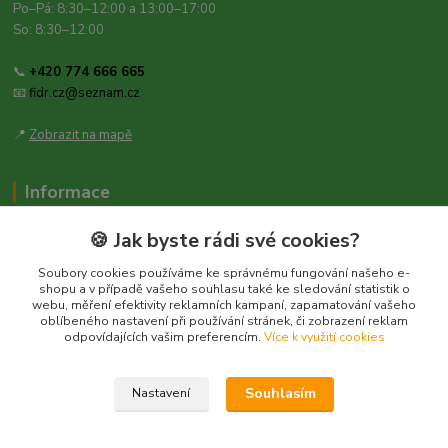
Po–Pá: 8:30–12:00 a 13:00–17:00
So: 8:30–12:00
📞
+420 774 666 665
📧
fidr.cz@seznam.cz
📍
Zobrazit na mapě
Informace
Zásady ochrany osobních údajů
🍪 Jak byste rádi své cookies?
Obchodní podmínky
Soubory cookies používáme ke správnému fungování našeho e-
Kontakt
shopu a v případě vašeho souhlasu také ke sledování statistik o
webu, měření efektivity reklamních kampaní, zapamatování vašeho
Obecné nařízení o bezpečnosti produktů (GPSR), Regulation (EU)
oblíbeného nastavení při používání stránek, či zobrazení reklam
2023/988
odpovídajících vašim preferencím.
Více k využití cookies
Souhlasím
Nastavení