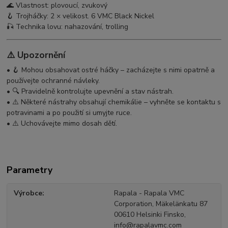
🌊 Vlastnost: plovoucí, zvukový
🪝 Trojháčky: 2 × velikost. 6 VMC Black Nickel
🎣 Technika lovu: nahazování, trolling
⚠️ Upozornění
• 🪝 Mohou obsahovat ostré háčky – zacházejte s nimi opatrně a
používejte ochranné návleky.
• 🔍 Pravidelně kontrolujte upevnění a stav nástrah.
• ⚠️ Některé nástrahy obsahují chemikálie – vyhněte se kontaktu s
potravinami a po použití si umyjte ruce.
• ⚠️ Uchovávejte mimo dosah dětí.
Parametry
Výrobce
Rapala - Rapala VMC
Corporation, Mäkelänkatu 87
00610 Helsinki Finsko,
info@rapalavmc.com