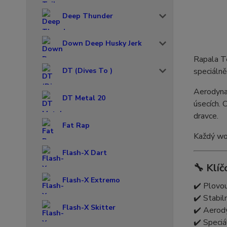
Deep Thunder
Down Deep Husky Jerk
Rapala Te
DT (Dives To )
speciálně
Aerodynam
DT Metal 20
úsecích. 
dravce.
Fat Rap
Každý wob
Flash-X Dart
🔧 Klíč
Flash-X Extremo
✔️ Plovo
✔️ Stabil
Flash-X Skitter
✔️ Aerod
✔️ Speciá