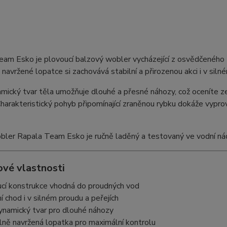
am Esko je plovoucí balzový wobler vycházející z osvědčeného 
 navržené lopatce si zachovává stabilní a přirozenou akci i v sil
ický tvar těla umožňuje dlouhé a přesné náhozy, což oceníte ze
Charakteristický pohyb připomínající zraněnou rybku dokáže vyprov
ler Rapala Team Esko je ručně laděný a testovaný ve vodní nádrž
ové vlastnosti
ucí konstrukce vhodná do proudných vod
ní chod i v silném proudu a peřejích
ynamický tvar pro dlouhé náhozy
lně navržená lopatka pro maximální kontrolu