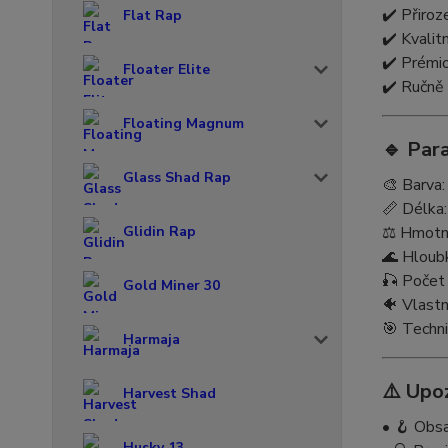
✔️ Přiroz
Flat Rap
✔️ Kvalit
✔️ Prémi
Floater Elite
✔️ Ručně
Floating Magnum
🔹 Par
Glass Shad Rap
🎨 Barva
📏 Délka
Glidin Rap
⚖️ Hmotn
🌊 Hloubk
🎣 Počet
Gold Miner 30
🐠 Vlastn
🎯 Techni
Harmaja
⚠️ Upo
Harvest Shad
• 🪝 Obsa
Husky 13