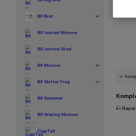
BX Brat
BX Jointed Minnow
BX Jointed Shad
BX Minnow
Kompl
BX Skitter Frog
Komple
BX Swimmer
🎣
Rapal
BX Waking Minnow
ClapTail