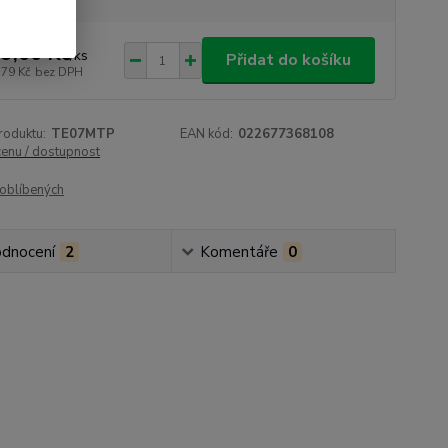
9,00 Kč
/
ks
Přidat do košíku
,79 Kč
bez DPH
roduktu:
TE07MTP
EAN kód:
022677368108
cenu / dostupnost
oblíbených
dnocení
2
Komentáře
0