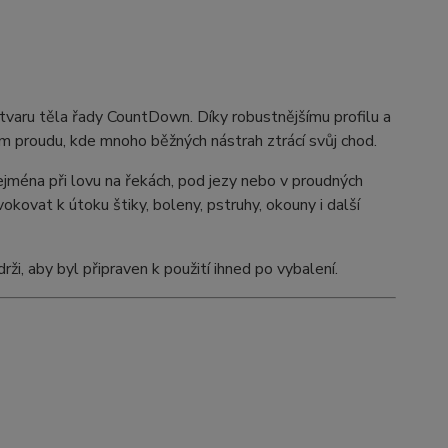
tvaru těla řady CountDown. Díky robustnějšímu profilu a
ném proudu, kde mnoho běžných nástrah ztrácí svůj chod.
jména při lovu na řekách, pod jezy nebo v proudných
okovat k útoku štiky, boleny, pstruhy, okouny i další
i, aby byl připraven k použití ihned po vybalení.