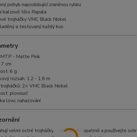
ený pohyb napodobující zraněnou rybku
ní balzové tělo Rapala
ové trojháčky VMC Black Nickel
 laděný a testovaný každý kus
ametry
: MTP - Matte Pink
: 7 cm
ost: 6 g
ový rozsah: 1,2 - 1,8 m
 trojháčků: 2× VMC Black Nickel
ost: plovoucí
ka lovu: nahazování
zornění
hují velmi ostré trojháčky – zacházejte opatrně a používejte och