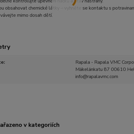
idelně kontrolujte upevnění háčků a stav nástrahy.
u obsahovat chemické látky – vyhněte se kontaktu s potravinami 
vávejte mimo dosah dětí.
etry
ce
Rapala - Rapala VMC Corpor
Mäkelänkatu 87 00610 Hels
info@rapalavmc.com
zařazeno v kategoriích