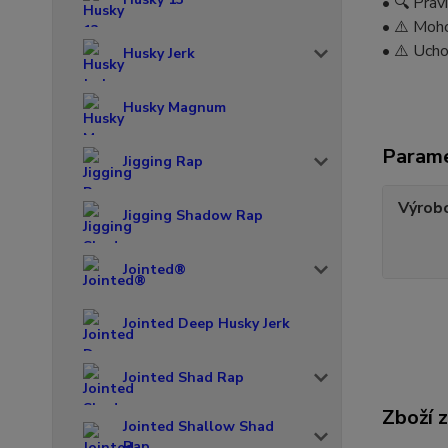
• 🔍 Prav
• ⚠️ Moho
• ⚠️ Ucho
Husky Jerk
Husky Magnum
Param
Jigging Rap
Výrob
Jigging Shadow Rap
Jointed®
Jointed Deep Husky Jerk
Jointed Shad Rap
Zboží 
Jointed Shallow Shad
Rap