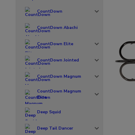
CountDown
CountDown Abachi
CountDown Elite
CountDown Jointed
CountDown Magnum
CountDown Magnum
Elite
Deep Squid
Deep Tail Dancer