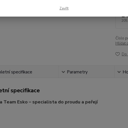
Zavřít
24
205
Číslo p
Hlídat 
Do 
etní specifikace
Parametry
Ho
tní specifikace
a Team Esko – specialista do proudu a peřejí