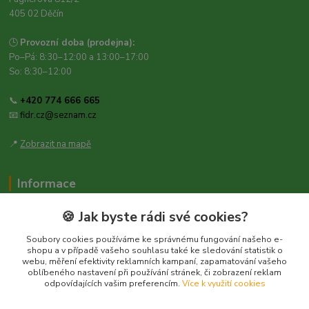
405 02 Děčín
🕒
Provozní doba (prodejna):
Po–Pá: 8:30–12:00 a 13:00–17:00
So: 8:30–12:00
📞
+420 774 666 665
📧
fidr.cz@seznam.cz
📍
Zobrazit na mapě
Informace
Zásady ochrany osobních údajů
🍪 Jak byste rádi své cookies?
Obchodní podmínky
Soubory cookies používáme ke správnému fungování našeho e-
Kontakt
shopu a v případě vašeho souhlasu také ke sledování statistik o
webu, měření efektivity reklamních kampaní, zapamatování vašeho
Obecné nařízení o bezpečnosti produktů (GPSR), Regulation (EU)
oblíbeného nastavení při používání stránek, či zobrazení reklam
2023/988
odpovídajících vašim preferencím.
Více k využití cookies