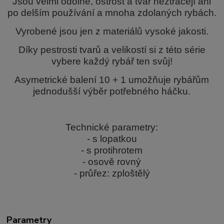
Jsou velmi odolné, ostrost a tvar neztrácejí ani
po delším používání a mnoha zdolaných rybách.
Vyrobené jsou jen z materiálů vysoké jakosti.
Díky pestrosti tvarů a velikostí si z této série
vybere každý rybář ten svůj!
Asymetrické balení 10 + 1 umožňuje rybářům
jednodušší výběr potřebného háčku.
Technické parametry:
- s lopatkou
- s protihrotem
- osově rovný
- průřez: zploštělý
Parametry