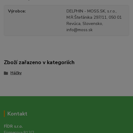
Výrobce
DELPHIN - MOSS.SK, s.r.o.,
M.R.Štefánika 297/11, 050 01
Revúca, Slovensko,
info@moss.sk
Zboží zařazeno v kategoriích
Háčky
Kontakt
FÍDR s.r.o.
Fügnerova 812/2