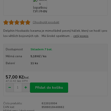
Ohodnotit produkt
Delphin Hookaido Iseama je mimořádně pevný háček, který se hodí i pro
lov větších bojovných ryb. Má široké spektrum ...
celý popis
Dostupnost
Skladem 7 bal.
Měrná cena
5,18 Kč / ks
Balení
11 ks
57,00 Kč
/
bal.
47,11 Kč
bez DPH
Přidat do košíku
Číslo produktu:
622010004
EAN kód:
8586018446662
Hlídat cenu / dostupnost